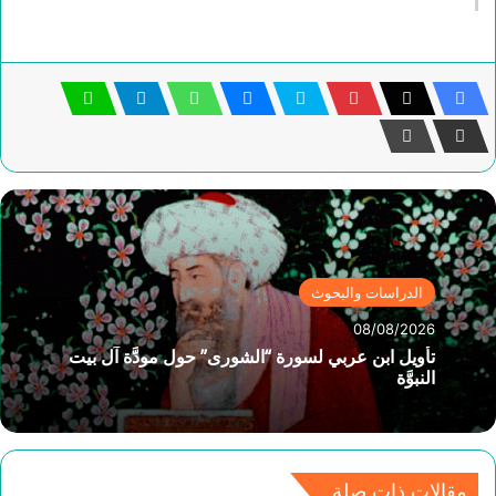
الدراسات والبحوث
08/08/2026
تأويل ابن عربي لسورة “الشورى” حول مودَّة آل بيت
النبوَّة
مقالات ذات صلة