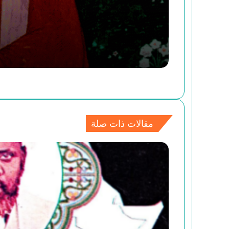
إلتباسات المثنى بصدد استئناف القول
في الغزالي وابن رشد
الفارغ من الكون: في حضرة العارف
محمد بن عبد الجبّار النفّري
محمود حيدر وإعادة صياغة مصطلحات
الفلسفة الإسلاميَّة
مقالات ذات صلة
مفهوم المستقبل من أجل فلسفة
للمستقبل