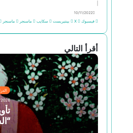
مودَّة آل بيت النبوَّة
10/11/2022
فيسبوك
‫X
بينتيريست
سكايب
“السحر والعلم والدين عند الشعوب
ماسنجر
ماسنجر
البدائية”
أقرأ التالي
الفينومينولوجيا عند إدموند هوسرل- بحث
في نشأتها وعناصرها الأساسية
ابن رشد والكنيسة
الدر
أدلة إثبات النبوة عند المتكلمين في
ميزان فلاسفة الإسلام-ابن رشد أنموذجا
/2026
تأو
الحجاج الفلسفي- محفوظ السعيدي
النبو