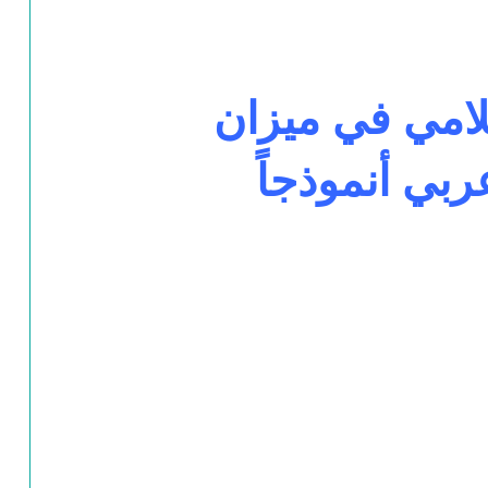
امي في ميزان
بي أنموذجاً