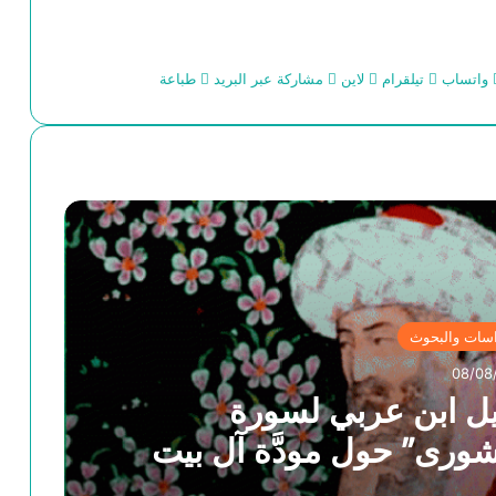
واتساب
تيلقرام
لاين
مشاركة عبر البريد
طباعة
اسات والبحوث
08/08
يل ابن عربي لسورة
“الشورى” حول مودَّة آل بيت
َّة