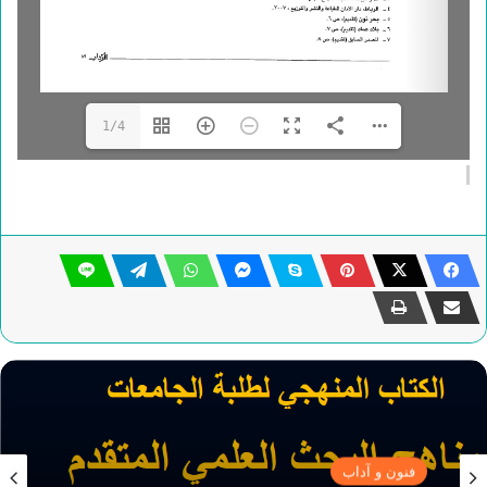
1/4
فنون و آداب