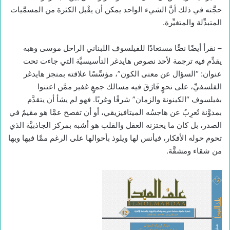
حجَّته في ذلك أنَّ الشيء الواحد يمكن أن يقْبل الكثرة من المسمَّيات
المتبدِّلة والمتغيِّرة.
– نقرأ أيضًا نصًّا مستعادًا للفيلسوف اللبناني الراحل موسى وهبه
يقدِّم فيه ترجمة لأحد نصوص هايدغر التأسيسيَّة التي جاءت تحت
عنوان: “السؤال عن معنى الكون”، مؤسِّسًا علاقته بمنجز هايدغر
الفلسفيِّ، على نحوٍ فَارَقَ فيه مسالك جمعٍ غفير ممَّن اعتنوا
بفيلسوف “الكينونة والزمان” شرقًا وغربًا. فهو لم يشأ أن يتقدَّم
بمدوَّنة تُعرِبُ عن هاجسُه الميتافيزيقي، أو أن تفصح عمَّا هو مقيمٌ في
الصدر، بل كان ما يختزنه العقل والقلب هو أشبه بمركز الجاذبيَّة الذي
تحوم حوله الأفكار، فيأنس لها ويلوذ بأحوالها على الرغم ممَّا فيها وبها
من شقاء ومشقَّة.