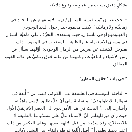
بشكلٍ دقيق بسبب من غموضه وتنوع دلالاته.
– تحت عنوان “ميتافيزيقا السؤال / دربة الاستفهام عن الوجود في
زمانيَّته ولا زمانيَّته”، يكتب محمود حيدر حول البعد الوجودي
والفينومينولوجي للسؤال. حيث يستهدف التعرُّف على ماهيَّة السؤال
في مسرى الاستفهام عن الظاهر والمحتجب في الوجود. وذلك
يفترض الكشف عن ضربين من الزمان الوجوديّ: أوَّلهما يسأل عن
زمن الأشياء والماهيَّات، وثانيهما عن عالم فوق زمانيٍّ هو عالم الغيب
المطلق.
* في باب ” حقول التنظير”:
– الباحثة التونسية في الفلسفة لبنى الكوكي كتبت عن “الُّلغة في
سؤالها الأنطولوجيّ”، متسائلةً: إلى أيِّ حدٍّ يطابق الإسم ماهيَّته،
وأشارت إلى أنَّ البحث في هذا الأمر يعود إلى العصر الإغريقيِّ الأول
حيث رأى هيرقليطس أنَّ الأسماء تدلُّ على مسمَّياتها بالطبيعة لا
بالاصطلاح، وقد سمِّيت من قبل الآلهة نفسها. وعلى العكس من ذلك
اعتبر ديمقريطس أنَّ أصل الُّلغة تواطؤ واتفاق بين البشر. وكانت