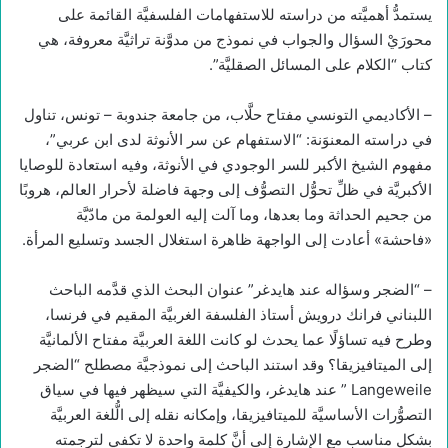
يستمدُّ أهميَّته من دراسته للاستفهامات الفلسفيَّة القائمة على
محورَيْ السؤال والجواب في نموذج من مدوَّنة تراثيَّة معروفة، هي
كتاب “الكلام على المسائل الصقليَّة”.
– الأكاديمي التونسي مفتاح حلَّاب، من جامعة جندوبة – تونس، تناول
في دراسته المعنوَنة: “الاستفهام عن سر الأنوثة لدى ابن عربي”،
مفهوم الشيخ الأكبر للسر الوجودي في الأنوثة، وفيه استعادة للوصايا
الأكبريَّة في ظلِّ تحوُّل التصوُّف إلى وجهة فاضلة لأحرار العالم، هروبًا
من جحيم الحداثة وما بعدها، وما آلت إليه العولمة من مادّيَّة
«فاحشة» أعادت إلى الواجهة ظاهرة استغلال الجسد وتسليع المرأة.
– “الضجر وسؤاله عند هايدغر” عنوان البحث الذي قدَّمه الباحث
اللبناني فرانك درويش أستاذ الفلسفة الغربيَّة المقيم في فرنسا،
وطرح فيه تساؤلًا عما يحدث لو كانت اللغة العربيَّة مفتاح الألمانيَّة
إلى الميتافيزيقا؟ وقد استند الباحث إلى نموذجيَّة مصطلح “الضجر
Langeweile ” عند هايدغر، والكيفيَّة التي سيظهر فيها في سياق
التصوُّرات الأساسيَّة للميتافيزيقا، وإمكانه نقله إلى الُّلغة العربيَّة
بشكلٍ مناسب مع الإشارة إلى أنَّ كلمة واحدة لا تكفي لترجمته