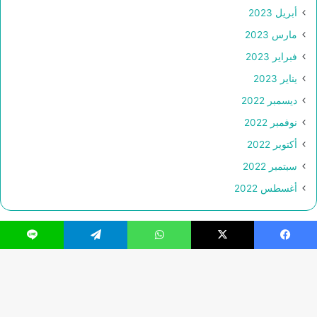
أبريل 2023
مارس 2023
فبراير 2023
يناير 2023
ديسمبر 2022
نوفمبر 2022
أكتوبر 2022
سبتمبر 2022
أغسطس 2022
فيسبوك
‫X
واتساب
تيلقرام
لاين
© حقوق النشر 2026، جميع الحقوق محفوظة |
Webs2Host تم
تصميمه من قِبل
زر
فيسبوك
‫X
‫YouTube
انستقرام
تيلقرام
واتساب