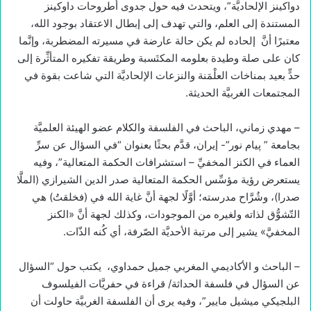
دواكينز الإلحاديَّة”، ويتحدث فيه حول جدوى أطروحات داوكينز
المستندة إلى العلم، والتي تهدف إلى إبطال الاعتقاد بوجود الله،
معتبرًا أنَّ إلحاده لم يكن حالة عارضة في مسيرته المضطربة، وإنَّما
كان على صلة وطيدة بعلومه المكتَسبة وطريقة تفكيره المتأثِّرة إلى
حدٍّ بعيد بمناخات العلْمَنة والنزعات الإلحاديَّة التي شاعت بقوة في
المجتمعات الغربيَّة الحديثة.
– مهدي زماني، الباحث في الفلسفة والكلام عضو الهیئة العلميَّة
بجامعة ” پیام نور”- إيران، قدَّم بحثًا بعنوان “في السؤال عن سرِّ
العماء في الكنز المخفيِّ – استشرافات الحكمة المتعالية”، وفيه
يستعرض رؤية مؤسِّس الحكمة المتعالية صدر الدين الشيرازي (الملَّا
صدرا)، وشُرَّاح مدرسته؛ أوَّلًا لجهة أنَّ غاية الله في (فخلقتُ) هي
التّشوُّق لذاته ولغيره من الموجودات، وكذلك لجهة أنَّ «الكنز
المخفيَّ» يشير إلى مرتبة الأحديَّة الصّرفة، أي كُنه الذّات.
– الباحث و الأكاديمي المغربي جميل حمداوي، يكتب حول “السؤال
عن السؤال في فلسفة الحداثة/ قراءة في حفريَّات الفيلسوف
البلجيكي ميشيل مايير”، وفيه يرى أن الفلسفة الغربيَّة حاولت أن