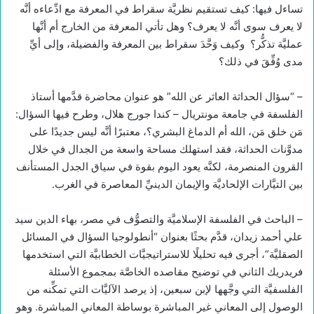
تساءل فيها: كيف تستقيم نظريَّة سقراط في المعرفة مع ادِّعاءه أنَّه
لا يعرف سوى أنَّه لا يعرف؟ وهل تأتي المعرفة من الخارج أم أنَّها
عمليَّة تذكُّر؟ وكيف وَحَّدَ سقراط بين المعرفة والفضيلة، وإلى أيِّ
مدى وُفِّقَ في ذلك؟
– “سؤال الحداثة العاثر عن الله” هو عنوان محاضرة قدَّمها أستاذ
الفلسفة في جامعة مونتريال – كندا جورج هلال، وطرح فيها السؤال:
مَن خلق مَن، الله أم الدماغ البشري؟، معتبرًا أنَّه ليس جديدًا على
مدوَّنات الحداثة، فقد استهلك مساحة واسعة من الجدال في خلال
القرون المنصرمة، لكنَّه يعود اليوم بقوة في سياق الجدل المستأنف
بين التيَّارات الإلحاديَّة والإيمان الدينيِّ المعاصرة في الغرب.
– الباحث في الفلسفة الإسلاميَّة والتصوُّف في مصر، بهاء الدين سيد
علي أحمد زيدان، قدَّم بحثًا بعنوان “أنطولوجيا السؤال في المسائل
الصقليَّة”، أجرى فيه تحليلًا للاستراتيجيَّات الخطابيَّة التي استخدمها
فريدريك الثاني في توضيح مقاصده الخاصَّة بمجموع الأسئلة
الفلسفيَّة التي وجَّهها لإبن سبعين، إذ يرصد الآليَّات التي تمكِّنه من
الوصول إلى المعاني غير المباشرة بوساطة المعاني المباشرة. وهو