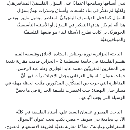
تبني أنساقها ومناهجها اعتمادًا على السؤال الفلسفيِّ الميتافيزيقيِّ،
ولكنَّها لم تفكِّر في بناء فلسفات وأنساق وشذرات تهتمُّ بسؤال
السؤال كما فعل الفيلسوف البلجيكيُّ المعاصر ميشيل مايير، ويعني
هذا أنَّه لم يكن هدفها التفكير في السؤال أو الأسئلة التأسيسيَّة
الجوهريَّة، بل كانت تطرح الأسئلة لبناء مواضيعها الفلسفيَّة
والميتافيزيقيَّة.
– الباحثة الجزائرية نورة بوحناش، أستاذة الأخلاق وفلسفة القيم
بقسم الفلسفة في جامعة قسنطينة 2 – الجزائر، قدمت مقارنة نقدية
بين المفكرَين المغربيَّين محمد عابد الجابري وطه عبد الرحمن،
حملت عنوان “السؤال العرفاني وجدل الإحياء”، رأت فيها أنَّ
المناظرة التي جرت بين المفكِّرَين المذكورين مثَّلت
لحظة مهمَّة في
مسار جدل النهضة؛ حيث اختصرت فلسفة الجدارة في ما يخصُّ
الوسيلة التي يجب اتِّباعها.
– الباحث المصري غيضان السيد علي، أستاذ الفلسفة في كليَّة
الآداب بجامعة بني سويف – مصر، يكتب تحت عنوان “السؤال
السقراطي وغاياته”، مقدِّمًا مقاربة نقديَّة لطريقة الاستفهام المفتوح،