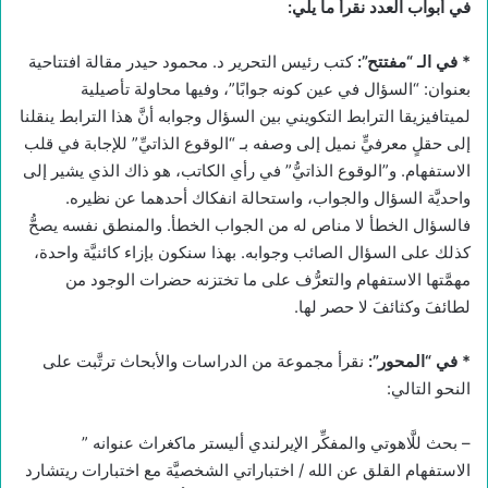
في أبواب العدد نقرأ ما يلي:
* في الـ “مفتتح”:
كتب رئيس التحرير د. محمود حيدر مقالة افتتاحية
بعنوان: “السؤال في عين كونه جوابًا”، وفيها محاولة تأصيلية
لميتافيزيقا الترابط التكويني بين السؤال وجوابه أنَّ هذا الترابط ينقلنا
إلى حقلٍ معرفيٍّ نميل إلى وصفه بـ “الوقوع الذاتيِّ” للإجابة في قلب
الاستفهام. و”الوقوع الذاتيُّ” في رأي الكاتب، هو ذاك الذي يشير إلى
واحديَّة السؤال والجواب، واستحالة انفكاك أحدهما عن نظيره.
فالسؤال الخطأ لا مناص له من الجواب الخطأ. والمنطق نفسه يصحُّ
كذلك على السؤال الصائب وجوابه. بهذا سنكون بإزاء كائنيَّة واحدة،
مهمَّتها الاستفهام والتعرُّف على ما تختزنه حضرات الوجود من
لطائفَ وكثائفَ لا حصر لها.
* في “المحور”:
نقرأ مجموعة من الدراسات والأبحاث ترتَّبت على
النحو التالي:
– بحث للَّاهوتي والمفكِّر الإيرلندي أليستر ماكغراث عنوانه ”
الاستفهام القلق عن الله / اختباراتي الشخصيَّة مع اختبارات ريتشارد