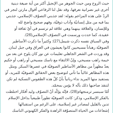
حيث الروح ومن حيث الجوهر من الإنجيل أكثر من أية صيغة دينية
أخرى غير نصرانية نعرفها، وقد نقل لنا الرفاعي أقوال مارتن لنجر في
الردّ على هذه المزاعم بقوله: لقد جذبني التصوّف الإسلامي، جذبني
بما فيه من مثل إنسانيّة وآداب ذوقيّة، وفهم صحيح واضح لله
وللإنسان، والعلاقة بينهما وهي علاقة لم ترتسم في أيّ ثقافة أو
عقيدة، كما حددت ورسمت في التصوّف الإسلامي(26).
وفي السياق نفسه ذكرت شيمل(27): وكثيراً ما ذكرت الأساطير
الصوفيّة رهباناً مسيحيين كانوا يعيشون في العراق وفي جبل لبنان.
وقد وردت في الشعر الجاهلي تعليمات عن نور كان يلوح عن بعد من
خيمة راهب مسيحي، وإنّ الالتقاء مع ناسك مسيحي أو راهب أو حكيم
يعدّ مظهراً من مظاهر الأساطير الصوفيّة في عصرها المبكر. ومثل
هذه المظاهر غالباً ما تأتي لتوضيح بعض الحقائق الصوفيّة للمريد، أو
يستفيد منها المريد نداء ربانياً بأنّ كلّ هذه الطقوس النسكية لم تكن
لتنقذ صاحبها ذلك بأنّه لا يؤمن بمحمّد.
أمّا سبنسر ترمنجهام(28)، فإنّه يؤكّد أنّ التصوّف وليد أفكار اختلطت
بالفكر الإسلامي، وذكر: كانت الصوفيّة تطوراً طبيعياً بداخل الإسلام
تدين بالقليل لمصادر غير إسلامية، على الرغم من استقبالها
إشعاعات من الحياة المتصوّفة الزاهدة والفكر الكهنوتي الناسك