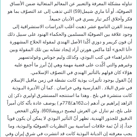
تناوله مشكلة المعرفة والتعبير عن المعالم المتعالية ضمن الأنساق
الصوفيّة، أو أنا ماري شيمل(59) التي تذهب إلى عد التصوّف بما هو
فكر وأخلاق أكبر تيار يسري في الأديان جميعاً.
ومنذ القرن التاسع عشر ذهبت أغلب الدراسات الاستشراقية إلى
وجود علاقة بين الصوفيّة المسلمين والحكماء الهنود على سبيل ذلك
أن فون كريمر و دوزي أكّدا الأصل الهندي لمقولة الحلاج المشهورة
«أنا الحق» أمّا ماكس هورتن أراد إيجاد تشابه بين تلك المقولة وبين
«انابراهما» في كتب البوذي، وكذلك وليم جوناس وغولدتسهير
وغيرهم والتي أكّدت على قضية مهمة وهي إنّ أبرز ما أجمع عليه
هؤلاء كان قولهم بالتأثير الهندي في التصوّف الإسلامي.
إنّ القول بوجود تأثيرات بوذية كانت نشطة في زمن ماقبل الإسلام
في شرق البلاد . الفـارسية وفي خراسان . كما أن الأديرة البـوذية
كانت منتشرة في بلخ . وهذا ما استنتجه المستشرق اوليري ذكر: إن
الزاهد إبراهيم بن أدهم (ت162هـ/778م ) يوصف عادة بأنّه كان أميراً
على بلخ، ثم تنازل عن العرش ليصبح درويشا(60). ولكن الفحص
الدقيق للجذور الهندية، تظهر أنّ التأثير البوذي لا يمكن أن يكون قوياً
جداً، إذ أنّ ثمة خلافات أساسية بين النظريات الصوفيّة والبوذية، وما
يجب معرفته إن الديانة البوذية كانت قد انتشرت في شرق إيران وفي