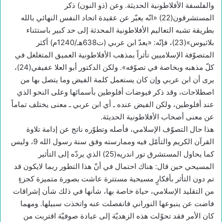
والفلسفة الأفلاطونية الحديثة. وعن (ذو النون) ذكر
المستشرقون(22) «انّه يعبّر عن عقيدة اتحاد النفس النهائي بالله
بطريقة تشبه التعاليم الأفلاطونية المحدثة إلى حد كبير باستثناء
بلاثيوس»(23)، فإنّه: «يعدّ ابن عربي (ت638هـ/1240م) أكثر
المتصوّفة الإسلاميين تأثراً بمذهب الأفلاطونية العميق المتغلغل في
كلّ مذهبه وبخاصة في تصوّفه». ولكن الدكتور أبو العلا عفيفي(24)،
يرى أن ابن عربي وإن كان يستعمل كلمة الفيض وما يتصل بها من
اصطلاحات، وقد ذكر فيوضات أفلوطين بأسمائها وعلى النحو الذي
عند أفلوطين، ولكن الفيض عنده ـ أي ابن عربي ـ معنى يختلف تماماً
عن معنى أصحاب الأفلاطونية الحديثة.
هذا حال التصوّف الإسلامي، فأصله وتطوّره ناتج عن إدامة تلاوة
القرآن الكريم والتأمّل فيه وممارسته وفق سنة رسول الله 9، وليس
كما يحاول المستشرق تور اندريه(25) الذي يردّه إلى التأثير
المسيحي حين قال: هناك احتمال في أنّ هذا التطور ربما لايكون قد
تم دون التأثر بأفكارٍ مسيحية مستترة عاشت بصورة متميزة كجزءٍ
من التقليد الإسلامي، حياة خاصة بها، شأنها في ذلك شأن إشراقات
فاضت عن ينبوعها النوراني فانفصلت عنه واتخذت سبيلها. ومهما
كان الأمر فقد تحوّلت هذه الزهديّة إلى عبادة صوفيّة اقتربت من