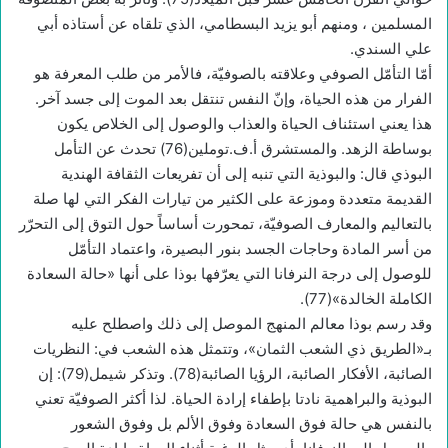
المسلمين ، ومنهم أبو يزيد البسطامي، الذي تلقاه عن أستاذه أبي
علي السندي.
أمّا التأمّل الصوفي وعلاقته بالصوفيّة، فالأمر من طلب المعرفة هو
الفرار من هذه الحياة، وإنّ النفس تنتقل بعد الموت إلى جسد آخر.
هذا يعني استئناف الحياة والعذاب والوصول إلى الخلاص يكون
بوساطة الزهد. والمستشرق أ.ف.توملين(76) تحدث عن التأمل
البوذي قال: والبوذية التي تنبه إلى أن تفريعات الثقافة الهندية
القديمة متعددة وموزعة على الكثير من تيارات الفكر التي لها صلة
بالتعاليم والمعارف الصوفيّة، تمحورت أساساً حول التوق إلى التحرّر
من أسر المادة وحاجات الجسد بنور البصيرة، واعتماد التأمّل
للوصول إلى درجة النرفانا التي يعرّفها بوذا على أنها «حالة السعادة
الكاملة الخالدة»(77).
وقد رسم بوذا معالم المنهج الموصل إلى ذلك واصطلح عليه
بـ«الطريق ذي الشعب الثمان»، وتتمثل هذه الشعب في: النظريات
الصائبة، الأفكار الصائبة، الرؤيا الصائبة(78). وتذكر شيمل(79): إن
البوذية والبراهمية نادتا بإطفاء إرادة الحياة. لذا أكثر الصوفيّة تعني
بالنفس هي حالة فوق السعادة وفوق الألم بل وفوق الشعور