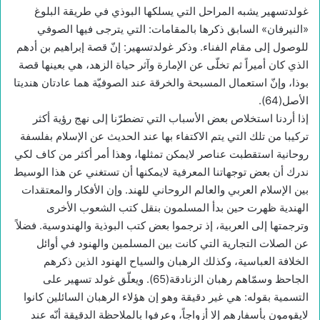
غولدتسهير يشبه المراحل التي يسلكها البوذي في طريقة البلوغ
«النيرفان» السابق ذكرها بالمقامات: التي يترجى فيها الصوفي
للوصول إلى مقام الفناء. وذكر غولدتسهير: إنّ قصة إبراهيم بن أدهم
الذي كان أميراً ثم تخلّى عن الإمارة وآثر حياة الزهد، هي بعينها قصة
بوذا، وإنّ استعمال المسبحة والخرقة عند الصوفيّة هما عادتان هنديتا
الأصل(64).
إذا أردنا استخلاص بعض الأسباب التي تضطرّنا إلى نهج رؤية أكثر
تركيبا من تلك التي يتم الاكتفاء بها عند الحديث عن الإسلام بفلسفة
روحانية استقطبت عناصر لايمكن تمثلها، وهذا أمر أكثر من كاف لكي
ندرك أن بعض توجهاتنا المعرفية لايمكنها أن تستغني عن هذا الوسيط
بين الإسلام العربي والعالم الروحاني للهند. وإن الأفكار والمعتقدات
الهندية ظهرت حين بدأ المسلمون بنقل كتب الشعوب الأخرى
وترجمتها إلى العربية، إذ ترجموا بعض كتب البوذية والهندوسية. فضلاً
عن الصلات التجارية التي كانت بين المسلمين والهنود في أوائل
الخلافة العباسية، وكذلك الرهبان والسياح الهنود الذين ذكرهم
الجاحظ وسمّاهم رهبان الزنادقة(65). ويعلّق غولد تسهير على
التسمية بقوله: هي غير دقيقة وهو إن هؤلاء الرهبان السائلين كانوا
لايقومون بأسفارهم إلا أزواجاً، وعرفوا بالملاحظة الدقيقة أنّه عند