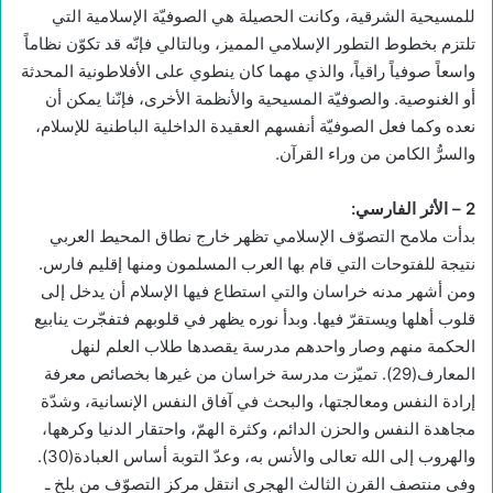
للمسيحية الشرقية، وكانت الحصيلة هي الصوفيّة الإسلامية التي
تلتزم بخطوط التطور الإسلامي المميز، وبالتالي فإنّه قد تكوّن نظاماً
واسعاً صوفياً راقياً، والذي مهما كان ينطوي على الأفلاطونية المحدثة
أو الغنوصية. والصوفيّة المسيحية والأنظمة الأخرى، فإنّنا يمكن أن
نعده وكما فعل الصوفيّة أنفسهم العقيدة الداخلية الباطنية للإسلام،
والسرُّ الكامن من وراء القرآن.
2 –
الأثر الفارسي
:
بدأت ملامح التصوّف الإسلامي تظهر خارج نطاق المحيط العربي
نتيجة للفتوحات التي قام بها العرب المسلمون ومنها إقليم فارس.
ومن أشهر مدنه خراسان والتي استطاع فيها الإسلام أن يدخل إلى
قلوب أهلها ويستقرّ فيها. وبدأ نوره يظهر في قلوبهم فتفجّرت ينابيع
الحكمة منهم وصار واحدهم مدرسة يقصدها طلاب العلم لنهل
المعارف(29). تميّزت مدرسة خراسان من غيرها بخصائص معرفة
إرادة النفس ومعالجتها، والبحث في آفاق النفس الإنسانية، وشدّة
مجاهدة النفس والحزن الدائم، وكثرة الهمّ، واحتقار الدنيا وكرهها،
والهروب إلى الله تعالى والأنس به، وعدّ التوبة أساس العبادة(30).
وفي منتصف القرن الثالث الهجري انتقل مركز التصوّف من بلخ ـ