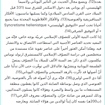
بعده(12). ويتسع مجال الحديث عن التأثير اليوناني ولاسيما
الهلينستي، أي يوناني بعد دخول الاسكندر للشرق سنة (331 قبل
الميلاد حتى القرن السادس الميلادي) وكما يسمّيها ماسنيون: الأفكار
الميتافيزيقية والغنوصية(13)، والأفكار الأفلاطونية المحدثة مما يجمع
أحيانا تحت اسم «التوفيق الهلينستي« Syncretisme hellenistque
» أو التوفيق الشرقي(14).
إذا كانت البنية الأولى للتصوّف الإسلامي عربيّة بوجه خاص، فإنّه من
المفيد تحديد العناصر الأجنبية التي استطاعت الالتصاق به والانتشار
فيه. وهكذا أمكن العثور أخيراً على عناصر تقوية عدّة مستمدة من
متخصّصين في دراسة التصوّف الإسلامي كالمستشرق ارنولد توماس
نيكلسون، الذي ذكر: بعد السنة الألف للميلاد بدأ التصوّف يمتصّ
الفلسفة اليونانية ويتشرّبها، فالدلائل التي توفّرت حتى الآن تدلّنا على
أنّ أصولها قد تأثّرت بالزهد المسيحي والتصوّف اليوناني(15).
أمّا دي لاسي اوليري(16)، فإنّه يرى أنّ أصوله قد تأثّر بالغنوصية. الأثر
الغنوصي الذي وصل بوساطة الصابئة الذين كانوا يقطنون منطقة
المستنقعات ما بين واسط والبصرة. وهؤلاء كانوا يسمّون المندائيين،
وذلك لتميزهم من صابئة حرّان. والمتصوّف معروف الكرخي(17)
(ت200هـ) نفسه كان إبناً لوالدين من هؤلاء الصابئة. ويعارضه