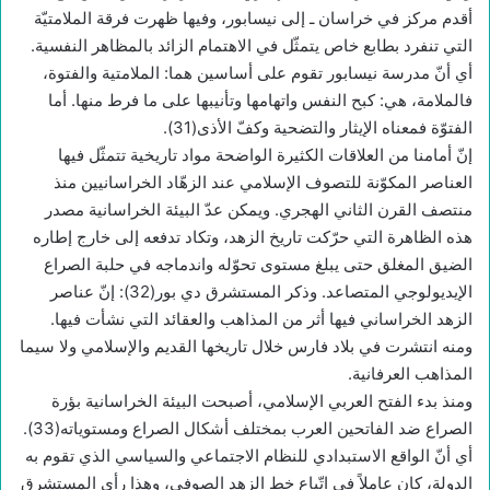
أقدم مركز في خراسان ـ إلى نيسابور، وفيها ظهرت فرقة الملامتيّة
التي تنفرد بطابع خاص يتمثّل في الاهتمام الزائد بالمظاهر النفسية.
أي أنّ مدرسة نيسابور تقوم على أساسين هما: الملامتية والفتوة،
فالملامة، هي: كبح النفس واتهامها وتأنيبها على ما فرط منها. أما
الفتوّة فمعناه الإيثار والتضحية وكفّ الأذى(31).
إنّ أمامنا من العلاقات الكثيرة الواضحة مواد تاريخية تتمثّل فيها
العناصر المكوّنة للتصوف الإسلامي عند الزهّاد الخراسانيين منذ
منتصف القرن الثاني الهجري. ويمكن عدّ البيئة الخراسانية مصدر
هذه الظاهرة التي حرّكت تاريخ الزهد، وتكاد تدفعه إلى خارج إطاره
الضيق المغلق حتى يبلغ مستوى تحوّله واندماجه في حلبة الصراع
الإيديولوجي المتصاعد. وذكر المستشرق دي بور(32): إنّ عناصر
الزهد الخراساني فيها أثر من المذاهب والعقائد التي نشأت فيها.
ومنه انتشرت في بلاد فارس خلال تاريخها القديم والإسلامي ولا سيما
المذاهب العرفانية.
ومنذ بدء الفتح العربي الإسلامي، أصبحت البيئة الخراسانية بؤرة
الصراع ضد الفاتحين العرب بمختلف أشكال الصراع ومستوياته(33).
أي أنّ الواقع الاستبدادي للنظام الاجتماعي والسياسي الذي تقوم به
الدولة، كان عاملاً في اتّباع خط الزهد الصوفي، وهذا رأي المستشرق