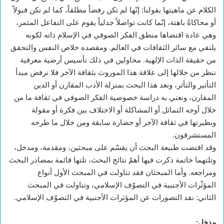
الكلام عن ماهيتها بقولنا: إنّها لم تكن رفضاً مطلقاً، كما لم تكن قبولاً
أو محاكاةً باهتة، إنّما كانت تواصلاً جدلياً يقوم على التفاعل المثمر،
وهي عادة اقتضاها منطق الفكر الصوفي في الإسلام ذاته لكونه
يلتقي مع سائر الثقافات في العالم. ومقصده خلاص النفس والتحقق
من حقيقة الذات الإلهية. محاولين في ذلك تأسيس أرضية معرفية
ننظر من خلالها إلى علاقة هذا الموروث بثقافة الآخر فلا نرفض مبدأ
التأثير والتأثر، ونعد هذا البحث بمنزلة الأدب المقارن أو الدين
المقارن، ونعني به دراسة خصوصية الفكر الصوفي في ثقافة ما من
خلال أوجه التماثل أو المشاكلة أو الاختلاف بين فكرة أو مقولة
ونظيرتها في ثقافة الآخر أو حضارة سابقة ومن خلال ما طرحه
المستشرقون.
وقد اقتضت طبيعة البحث أن يقسّم على مبحثين، ومقدمة، ومدخل،
وتلتهما خاتمة ذكرت فيها أهمّ نتائج البحث، تلتها قائمة بمصادر البحث
ومراجعه. وأما المبحثان فقد تناولت في المبحث الأول أنواع
المؤثّرات الأجنبية في التصوّف الإسلامي، وتناولت في المبحث
الثاني: نقد التصورات عن المؤثرات الأجنبية في التصوّف الإسلامي.
مدخل
: