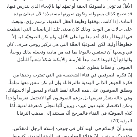
الأقلّ قد تؤذن بالصوفيّة الحقة أو تمهّد لها بالإيحاء الذي يندرس فيها،
قد تصبح كذلك بسهولة، وتكون صورتها مستمدّة؛ لأن تمتلئ بهذه
المادة، إذا كانت، بوقفها وظيفة العقل النقدية، ترسم رؤى، وتبعث
على حالات من الوجد. وذلك كان معنى تلك الرياضيات التي انتظمت
في اليوغا أو ذلك أحد معانيها على الأقل، ولم تكن الصوفيّة فيه إلاّ
خطوطاً أولية، لكن الصوفيّة الحقّة التي هي تركيز روحي صرف، كان
في وسعها أن تستعين باليوغا بما فيه من مادية وتجعله بذلك روحياً،
والواقع أنّ اليوغا كانت تبعاً للأزمنة والأمكنة شكلاً شعبياً للتأمّل
الصوفي أو نظاما ينطوي عليه.
إنّ فكرة الصوفيين في فناء الشخصية هي التي تقترب وحدها من
فكرة الجوهر الذاتي الهندية «النرفانا» وإن لم تكن تتفق معها تماماً،
ويطلق الصوفيون على هذه الحالة لفظ الفناء والمحور أو الاستهلاك،
وهي حالة يتعذّر تعريفها بل يزعم الصوفيون أنّها لاتحتمل تعريفاً واحداً
يمكن الاقتصار عليه دون غيره، ويرون أنّها تتجلّى كمعرفة لدنية، أمّا
كلام الصوفيّة في الفناء فالمرجح أنّه مستند إلى مذهب النرفانا
البوذية(70).
ويبدو أنّ الإسلام في الهند كان في جوهره إسلام الرجل المقدّس،
وعنه ذكر سبنسر: إنّ هؤلاء المهاجرون في البيئة الهندية، اكتسبوا