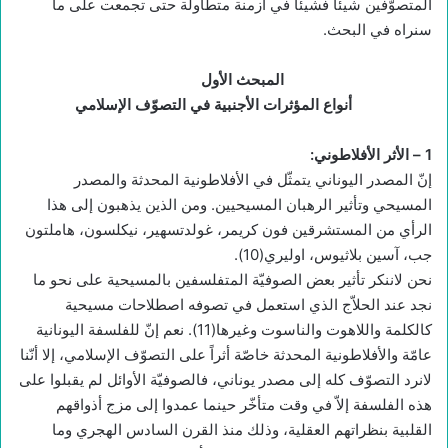
المتصوّفين شيئاً فشيئاً في أزمنة متطاولة حتى تجمعت على ما
سنراه في البحث.
المبحث الأول
أنواع المؤثرات الأجنبية في التصوّف الإسلامي
1 –
الأثر الأفلاطوني
:
إنّ المصدر اليوناني يتمثّل في الأفلاطونية المحدثة والمصدر
المسيحي وتأثير الرهبان المسيحيين. ومن الذين يذهبون إلى هذا
الرأي من المستشرقين فون كريمر، غولدتسهير، نيكلسون، هاملتون
جب، آسين بلاثيوس، اوليري(10).
نحن لاننكر تأثير بعض الصوفيّة المتفلسفين بالمسيحية على نحو ما
نجد عند الحلاّج الذي استعمل في تصوفه اصطلاحات مسيحية
كالكلمة واللاهوت والناسوت وغيرها(11). نعم إنّ للفلسفة اليونانية
عامّة والأفلاطونية المحدثة خاصّة أثراً على التصوّف الإسلامي، إلا أنّنا
لانرد التصوّف كله إلى مصدر يوناني، فالصوفيّة الأوائل لم يقبلوا على
هذه الفلسفة إلاّ في وقت متأخّر حينما عمدوا إلى مزج أذواقهم
القلبية بنظراتهم العقلية، وذلك منذ القرن السادس الهجري وما