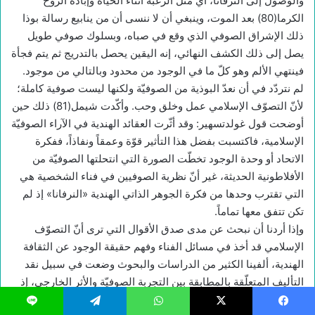
والوصول إلى النرفانا، أي مثل الرغبة أثناء الحياة وإبادة الروح
الكرما(80) بعد الموت، وينبغي أن لا ننسى أن من ينابيع رسالة بوذا
ذلك الإشراق الصوفي الذي وقع في صباه، وبسلوك صوفي طويل
يصل إلى ذلك الكشف النهائي، إنه اليقين يحصل بالتدريج ثم يتم فجأة
فينتهي الألم وهو كلّ ما في الوجود من محدود وبالتالي من موجود.
لم نتردّد في أن نعدّ البوذية من الصوفيّة ولكنها ليست صوفية كاملة؛
لأنّ التصوّف الإسلامي عمل وخلق وحب. وأكّدت شيمل(81) ذلك حين
أوضحت قول غولدتسهير: وقد أثّرت العقائد الهندية في الآراء الصوفيّة
الإسلامية، فاكتسبت بفضل هذا التأثير قوّة وعمقاً ونفاذاً، ففكرة
الاتحاد أو وحدة الوجود تخطّت الصورة التي انتحلتها الصوفيّة من
الأفلاطونية الحديثة، غير أنّ نظرية الصوفيين في فناء الشخصية هي
التي تقترب وحدها من فكرة الجوهر الذاتي الهندية «النرفانا» إذ لم
تكن تتفق معها تماماً.
وإذا أردنا أن نبحث عن مدى صدق الأقوال التي ترى أنّ التصوّف
الإسلامي قد أخذ في مسائل الفناء وفهم حقيقة الوجود عن الثقافة
الهندية، ألفينا الكثير من الدراسات والبحوث وضعت في سبيل نقد
التأليف المتعلّقة بالمطابقة بين التجربة الصوفيّة والأثر الخارجي، إذ
عمل الكثير من الباحثين الأوربيين المتأخرين من مستشرقين وغيرهم