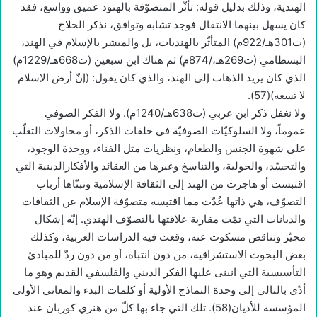
الهندية، وذلك بدليل قوله: تأثّر المتصوّفة بالهنود عميق وواسع، فقد
كان يسهل بينهما الانتقال فوجد تشابه وتوافق، نذكر الحلاج
(ت301هـ/922م) المتأثّر بالهنديات، بل والمبشر بالإسلام في الهند،
البسطامي (ت269هـ،/874م) ثم هناك ابن سبعين (ت668هـ/1229م)
الذي كان يريد الذهاب إلى الهند، والذي كان يقول: (إنّ أرض الإسلام
لا تسعه)(57).
ولا نغفل ذكر ابن عربي (ت638هـ/1240م). ولا الفكر الصوفي
عموماً، ولا السلوكيّات الصوفيّة في حلقات الذكر، أو محاولات التغلّب
على شهوة الجنس والطعام، ونظريات مثل الفناء، ووحدة الوجود،
والتجسّد، والحولية، والتناسخ وغيرها من العقائد والأفكارالدينية التي
اقتبست أو هاجرت من الهند إلى الثقافة الإسلامية وتبنّاها أرباب
التصوّف، هي ذاتها عُدّت مما اقتبسه متصوّفة الإسلام عن الثقافات
والديانات التي تمّت مقاربة علاقتها بالتصوّف الهندي. إنّه إشكال
محيّر وتناقض مسكوت عنه، وقعت فيه الدراسات العربية، وكذلك
بعض البحوث الاستشراقية، من دون انتباه، أو من دون ردّ للمبادئ
التأسيسية التي انبنى عليها الفكر الديني والفلسفي القديم وهو ما
أدّى بالتالي إلى وحدة النماذج الأولية أو كلمات البدء والمعاني الأولى
المؤسسة للأديان(58). تلك التي جاء بها كلّ من هنري كوربان عند