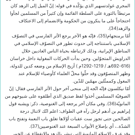
المجري غولدتسهير الذي يؤكّده في قوله: إنّ الميل إلى الزهد كان
مرتبطاً بالثورة على السلطة القائمة وإن كثيراً من المسلمين لجأوا
احتجاجاً على ما ينكرون من الحكومة والانضمام إلى الاعتكاف
والزهد(34).
أمّا برمنجهام(35)، فإنّه هو الآخر يرجع الأثر الفارسي في التصوّف
الإسلامي باستنتاجه إلى حدوث تطور في التصوّف الإسلامي في
المناطق الإيرانية، وذلك لارتباطه بحياة الناس العاديين خلال
الدراويش المتجوّلين. وحين بدأت الحركات المغولية داخل خراسان
(616-692هـ / 1219-1292م ) أزيح الإسلام من وضعه كدين للدولة،
وظهر المتصوّفون وقد حلّوا محلّ العلماء كأوصياء للإسلام عند
المغول وكممثّلين مهمّين للدّين.
أمّا نيكلسون فإنّه اتّجه إلى منحى آخر حول الأثر الفارسي فقال: إنّ
الصوفيّة المسلمين أخذوا لفظ صديق الذي أطلقوه على شيوخهم من
المانويّة(36). وفي مكان آخر يرجعه إلى الغنوصية، ذكر: ويشبه قول
إبراهيم بن أدهم لرجل رآه في الطواف: اعلم انّك لاتنال درجة
الصالحين حتى تجوز ست عقبات أوّلاها تغلق باب النعمة وتفتح باب
الشدّة..، أي بإصلاح الأبواب السبعة عند الغنوصيين(37).
وقد عرف الإسلام المانوية التي تبشر بالزهد والانقطاع عن الخمر