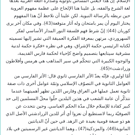
الإسلام. إنّ هذا لايعني المساس بأولوية وصدارة اللّغة العربية بعدّها
لغة الشرع والفقه، بل علينا هنا الإلحاح على عظمة مفهوم العروبة
حين نربطه بالرسالة النبوية. لكن علينا أن نلاحظ أنّ هذا المفهوم
يختار اليوم أن يمر بامتحان وله آثار متوقعة(43). وفي مكان آخر يرى
كوربان (44): إنّ شرط فهم فلسفة النور المدار الأساسي لفكر
السهروردي، مرتهن بمعرفة الفكرة العميقة التي تشير إليها تسميته
لكتابه الرئيسي حكمة الإشراق، وهي في نظره «فكرة حكمة لدنية
مشرقية سيتابعها بتصميم واضح كإحياء لحكمة فارس القديمة،
والوجوه الكبيرة التي تتحكّم في سير المذاهب هي هرمس وأفلاطون
وزرادشت»(45).
أمّا اوليري، فإنّه يعدّ الأثر الفارسي ثانوي قال: الأثر الفارسي من
العوامل الثانوية في التصوّف الإسلامي وثمّة عوامل أخرى ذات صفة
ثانوية تعمل عملها في العراق وفارس اللذين تظهر أهميتهما عندما
نتذكّر أن عامة الشعب في هذين البلدين حلّوا محلّ المسلمين إلى حد
كبير كقادة للإسلام خلال مدّة الحكم العباسي. وحين نتحدث عن
الصوفيّة ربما لانستطيع أن نعزوا أي أثر للدين الزرادشتي الأصل الذي
هو ذو صبغة قومية بعيدة عن الزهد. في حين أنّ الديانتين
المانوية(46)، والمزدكية(47) ـ وهما الديانتين غير الرسميتين في بلاد