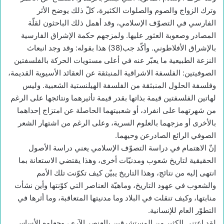
وترك الزواج والصوم والصلوات الكثيرة، كلّ ذلك يوضح الأثر
الفارسي في التصوّف الإسلامي، وقد أهمل ذلك الباحثون لقلّة
المصادر وصعوبة العثور عليها. ولمزجهم حكمة الإشراق الفارسية
بالإشراق الأفلاطوني. وأكّد جب(38) هذا بقوله: وقد وجد انبعاث
النزعة الطبيعية ما يعبّر عنه في أعلى مستويات الحركة بالفلسفتين
الصوفيتين: الفلسفة الاشراقية المنبثقة عن العقائد الأسيوية القديمة،
وفلسفة الحلول المنبثقة من الفلسفة الهيلنستية الشعبية. وليس
لهاتين الفلسفتين قيمة بذاتها بقدر قيمة تأثيرهما ونتائجها على الرغم
من شهرتهما على انفراد، أو شعبيتهما الحاصلة عن امتزاج إحداهما
بالأخرى أو مزجهما بالعلوم السرية، وعلى الرغم من اشتهار الشعر
الصوفي الرائع الصادرعن وحيهما.
إنّ الاهتمام في دراسة التصوّف الإسلامي يعني دراسة الأصول
الحقيقية لتاريخ شعوب ومدنيّات أخرى، وهذا يقتضي الاستعانة بما
انتهى إليه من نتائج، وهذا التاريخ يبيّن كيف تكوّنت تلك الأمم
والشعوب في عهود التاريخ، وماهيّة العناصر التي كوّنتها وأين نشأت
منابتها، وكيف تنقلت في البلاد وما مدنيتها المتعاقبة، وما أثرها في
التطوّر العام للإنسانية.
لقد اعتنى الكثير من المستشرقين بالعنصر الآري، وجعلوه الأساس