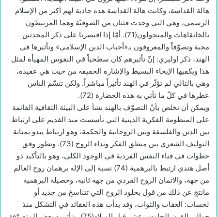
هالة القداسة، وكانت هالة القداسة هذه جاذبة لهم أكثر من الإسلام
الرسمي، وهي التي وجدت فئتان من الصوفيّة وهما المرتبطون
بالخانقاهات والمتجولون(71). أمّا إذا اقتصرنا على ذكر المحدثين
محبة وتصوّفاً والمعروفون بـ«أحباب الدين الإسلامي» وتأثيرها في
الهند، ذكر اوليري: إنّ تأثيرهم كان سطحياً في النفوس المهيأة لمثل
هذا ويكفيها الإيحاء البسيط والإشارة الخفيفة من حيث هي عقيدة،
وهي بالتالي لم تؤثّر في الهند تأثيراً مباشراً. ولكن تنسّم الناس
عطرها في كلّ ما تأتي به هذه الحضارة (72).
ويمكن أن نخلص بأنّ التصوّف بالهند نشأ على البيئة الثقافية القائمة
على المنظومة الفكرية الدينية التي تأسست منذ القديم على ارتباط
بين الدين والفلسفة وبين الروحانية والحكمة، وهو ارتباط يبدو بمثابة
التوليف الشعري بين منطق الفكر ونداء الروح (73). وتطور وفق
خطوات في فناء النفس الفردية في الوجود الكلي، وهو بالتأكيد ذو
أصل هندي ارتبط بالبرهمية (74) نسبة إلى الإله برهمان روح العالم
من جهة، والاتمان الروح الفردي من جهة ثانية، وحصيلة البرهمية
مانتج عن ذلك من قول بخلود الروح التي تتناسخ من جديد أو
لحساب: العقاب والثواب، وقد بدأت هذه العقائد في التشكل منذ
حوالي القرن الخامس عشر قبل الميلاد(75). وتأثر به بعض المتصوّفة