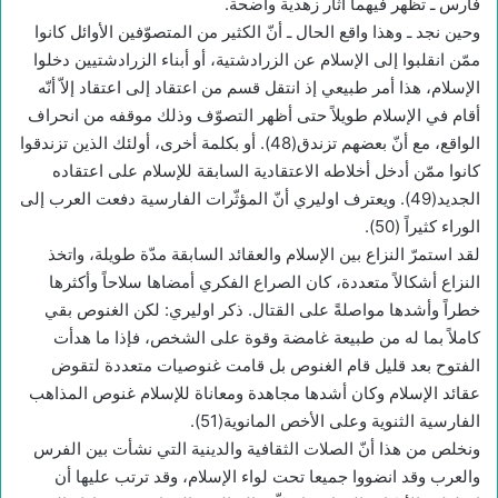
فارس ـ تظهر فيهما آثار زهدية واضحة.
وحين نجد ـ وهذا واقع الحال ـ أنّ الكثير من المتصوّفين الأوائل كانوا
ممّن انقلبوا إلى الإسلام عن الزرادشتية، أو أبناء الزرادشتيين دخلوا
الإسلام، هذا أمر طبيعي إذ انتقل قسم من اعتقاد إلى اعتقاد إلاّ أنّه
أقام في الإسلام طويلاً حتى أظهر التصوّف وذلك موقفه من انحراف
الواقع، مع أنّ بعضهم تزندق(48). أو بكلمة أخرى، أولئك الذين تزندقوا
كانوا ممّن أدخل أخلاطه الاعتقادية السابقة للإسلام على اعتقاده
الجديد(49). ويعترف اوليري أنّ المؤثّرات الفارسية دفعت العرب إلى
الوراء كثيراً (50).
لقد استمرّ النزاع بين الإسلام والعقائد السابقة مدّة طويلة، واتخذ
النزاع أشكالاً متعددة، كان الصراع الفكري أمضاها سلاحاً وأكثرها
خطراً وأشدها مواصلةً على القتال. ذكر اوليري: لكن الغنوص بقي
كاملاً بما له من طبيعة غامضة وقوة على الشخص، فإذا ما هدأت
الفتوح بعد قليل قام الغنوص بل قامت غنوصيات متعددة لتقوض
عقائد الإسلام وكان أشدها مجاهدة ومعاناة للإسلام غنوص المذاهب
الفارسية الثنوية وعلى الأخص المانوية(51).
ونخلص من هذا أنّ الصلات الثقافية والدينية التي نشأت بين الفرس
والعرب وقد انضووا جميعا تحت لواء الإسلام، وقد ترتب عليها أن