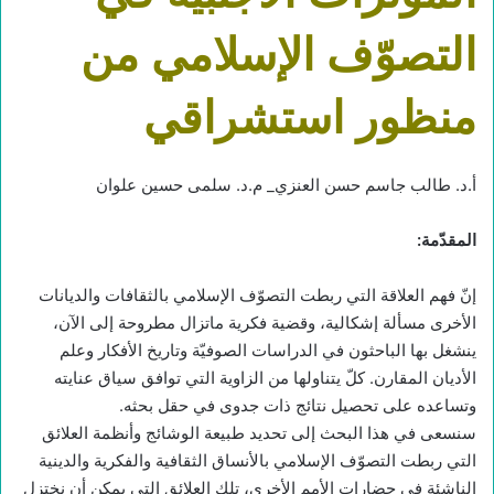
التصوّف الإسلامي من
منظور استشراقي
أ.د. طالب جاسم حسن العنزي_ م.د. سلمى حسين علوان
المقدّمة
:
إنّ فهم العلاقة التي ربطت التصوّف الإسلامي بالثقافات والديانات
الأخرى مسألة إشكالية، وقضية فكرية ماتزال مطروحة إلى الآن،
ينشغل بها الباحثون في الدراسات الصوفيّة وتاريخ الأفكار وعلم
الأديان المقارن. كلّ يتناولها من الزاوية التي توافق سياق عنايته
وتساعده على تحصيل نتائج ذات جدوى في حقل بحثه.
سنسعى في هذا البحث إلى تحديد طبيعة الوشائج وأنظمة العلائق
التي ربطت التصوّف الإسلامي بالأنساق الثقافية والفكرية والدينية
الناشئة في حضارات الأمم الأخرى، تلك العلائق التي يمكن أن نختزل