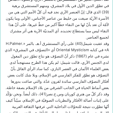
في تطوّر الدين الأول في بلاد المشرق، ومنهم المستشرق برهية
(39) الذي قال: إنّ العنصر الآري نجد فيه أن كلّ الأمم التي هي من
الأسرة الآريّة صيغت من خليط من عناصر الأجناس، الأولى وما يكون
لأمّة أن تعد بأنّ لها من النقاء حظّاً أكبر من حظّ غيرها، على أنّ هذا
النقاء ليس مما يستطاع تحديده. أي المدنيّة الآرية هي أثر مشترك
لجميع العناصر.
وقد عقبت شيمل(40) على رأي المستشرق أ.هـ. بالمر «.H.Palmer
A» في كتابه Oriental Mysticism أي «التصوّف في المشرق» الذي
نشره في عام (1867) ذكر أنّ التصوّف هو نتاج تطوّر دين المغول
لدى الجنس الآري، قالت شيمل: لم يكن هذا الطرح مستهجناً لدى
بعض العلماء الألمان في العصر النازي، كما ساد الرأي القائل بأنّ
التصوّف هو تطوّر للفكر الفارسي في الإسلام، وبلا شك كانت بعض
أفكار التصوّف الفارسي سائدة لقرون عدّة. والتي صاغت بدورها
بعض أنماط الحياة في الجانب الشرقي من بلاد الإسلام بصفة خاصّة.
وقد ذكر كلّ من هنري كوربان وس.ح.نصر(41)، ذلك أيضاً. ونحن نؤكّد
على إثبات أصالة الأفكار والنظريات الصوفيّة في الإسلام، مبيّناً كيف
أنّها تطوّرت نتيجة للتحوّلات الداخلية التي عرفتها الثقافة العربية
الإسلامية، وما رافقها من إيثار وميل إلى التأمّل في النفس والكون.