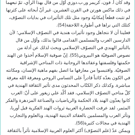
وقد كان أ. فون، كريمر ور.ب.دوزي أوّل من قال بهذا الرأي، ثمّ تبعهما
في ذلك ماكس هورتن في القرن العشرين. غير أنّ أبحاثه على كثرتها
لم تثبت قطعاً إمكانيّة وجود مثل تلك التأثيرات في بدايات التصوّف،
كتلك التي نراها في أطواره اللاحقة(54).
فعلينا أن لا نتجاهل وجود تأثيرات هندية في التصوّف الإسلامي؛ لأن
الدارسين العرب والمسلمين القدامى قالوا بذلك، وأوّل من قال
بالتأثير الهندي في التصوّف الإسلامي وبحث لذلك عن أدلة من
نصوص الصوفيّة هو البيروني(55). إنّ صوفية الإسلام أخذوا عن الهند
حكمتها وفلسفتها وعقائدها الروحانية ذات المناحي الإشراقية
الصوفيّة. واقتبسوا من معارفها ما اتصل بفهم ماهية الإنسان، ومكانته
في الكون بعدّه كائناً قادراً على التسامي الروحي ومعرفة الله معرفة
مباشرة. وكذلك ذكر الكتّاب المحدثون مدى تأثير الثقافة الهندية في
كلّ مناحي التصوّف الإسلامي، فقد أكّد علي زيغور على أنّ: العرب
كانوا يعدّون الهند بلاد الحكمة والرياضيات والصناعة المزدهرة والفكر
المثمر، لقد عرفت الحضارة العربية ثروات الهند الفكرية قبل أوربا،
وتأثر العرب والمسلمين بالعقائد الدينية الهندية، وبالعلوم والتجارب
الهندية في مجالات كثيرة(56).
ويمكن عدّ (علم التصوّف) أكثر العلوم العربية الإسلامية تأثراً بالثقافة