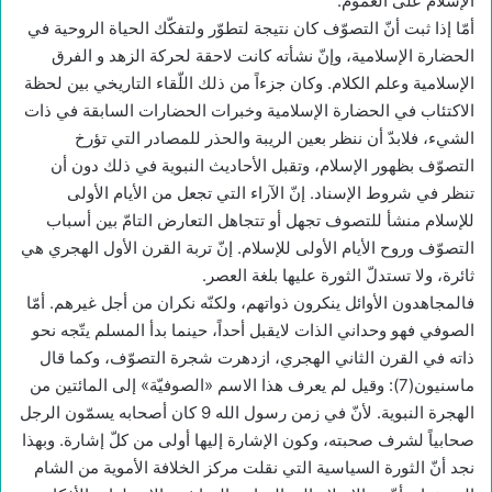
الإسلام على العموم.
أمّا إذا ثبت أنّ التصوّف كان نتيجة لتطوّر ولتفكّك الحياة الروحية في
الحضارة الإسلامية، وإنّ نشأته كانت لاحقة لحركة الزهد و الفرق
الإسلامية وعلم الكلام. وكان جزءاً من ذلك اللّقاء التاريخي بين لحظة
الاكتئاب في الحضارة الإسلامية وخبرات الحضارات السابقة في ذات
الشيء، فلابدّ أن ننظر بعين الريبة والحذر للمصادر التي تؤرخ
التصوّف بظهور الإسلام، وتقبل الأحاديث النبوية في ذلك دون أن
تنظر في شروط الإسناد. إنّ الآراء التي تجعل من الأيام الأولى
للإسلام منشأ للتصوف تجهل أو تتجاهل التعارض التامّ بين أسباب
التصوّف وروح الأيام الأولى للإسلام. إنّ تربة القرن الأول الهجري هي
ثائرة، ولا تستدلّ الثورة عليها بلغة العصر.
فالمجاهدون الأوائل ينكرون ذواتهم، ولكنّه نكران من أجل غيرهم. أمّا
الصوفي فهو وحداني الذات لايقبل أحداً، حينما بدأ المسلم يتّجه نحو
ذاته في القرن الثاني الهجري، ازدهرت شجرة التصوّف، وكما قال
ماسنيون(7): وقيل لم يعرف هذا الاسم «الصوفيّة» إلى المائتين من
الهجرة النبوية. لأنّ في زمن رسول الله 9 كان أصحابه يسمّون الرجل
صحابياً لشرف صحبته، وكون الإشارة إليها أولى من كلّ إشارة. وبهذا
نجد أنّ الثورة السياسية التي نقلت مركز الخلافة الأموية من الشام