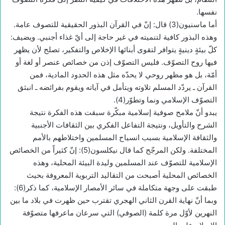
نفسها.
أما ماسنيون(3) قال: إنّ في القرآن البذور الحقيقية للتصوف عامة.
وهذه البذور كافية لتنميته في غير حاجة إلى أيّ غذاء أجنبي. ويضيف:
كلّ بيئةٍ دينيةٍ يتوافر لتقوى أبنائها الإخلاص والتفكير، تصلح لأن يظهر
فيها روح التصوّف. فليس التصوّف إذن من خصائص عنصر أو لغة أو
أمّة، بل هو مظهر روحي لا يحدّه مثل هذه الحدود المادية، فمن
القرآن ـ يردّد المسلم تلاوته ويتأمل في آياته ويقوم بفرائضه ـ انبثق
التصوّف الإسلامي ونما وتطوّر(4).
يبدو أنّ ملامح صوفية إسلامية مبكّرة سبقت هذه الفكرة نتيجة
الشرح والتأويل، ونتيجة التفاعل الفكري بين الثقافات الأجنبية
والثقافة الإسلامية بسبب انسياح المسلمين واختلاطهم بالأمم
المختلفة. ولكن المرجّح كما قال نيكلسون(5): إنّ كثيراً من الخصائص
الإسلامية للتصوّف عند المسلمين وليدة البيئة المحلية، وهذه
الخصائص المحلية أصبحت من التقاليد التربوية المعروفة بحيث
طبقت على وجهة متكاملة في سائر الأمصار الإسلامية، كما ذكر(6):
وبما أنّ نهاية القرن الثاني الهجري تقترب حين ظهرت في بلاد ما بين
النهرين لأوّل مرة كلمة (الصوفي) التي سرعان ماعرفها متصوّفة