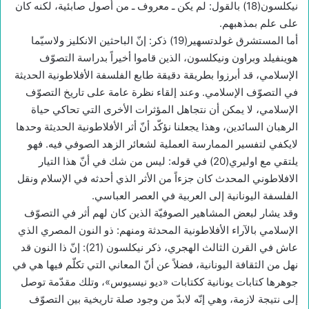
نيكلسون(18) بالقول: لم يكن ـ معروف ـ من أصول صابئية، لكنه كان
على علم بمذهبهم.
أما المستشرق غولدتسهير(19) ذكر: إنّ الباحثين الانكليز ولاسيّما
هوينفيلد وبراون ونيكلسون، الذين قاموا أخيراً بدراسة التصوّف
الإسلامي، قد أبرزوا بطريقة دقيقة طابع الفلسفة الأفلاطونية الحديثة
في التصوّف الإسلامي. وعند إلقاء نظرة عامة على تاريخ التصوّف
الإسلامي، لا يمكن أن نتجاهل المؤثرات الأخرى التي تحاكي حياة
الرهبان السائدين، وهذا يجعلنا نؤكّد أنّ أثر الأفلاطونية الحديثة وحدها
لايكفي لتفسير الممارسة العملية لشعائر الزهد الصوفي فيه. فهو
يلتقي مع اوليري(20) في قوله: ليس من شك في أنّ هذا التيار
الافلاطوني المحدث كان جزءاً من الأثر الذي أحدثه في الإسلام ونقل
الفلسفة اليونانية إلى العربية في العصر العباسي.
وقد يشار لبعض المشاهير الصوفيّة الذين كان لهم أثر في التصوّف
الإسلامي بالآراء الأفلاطونية المحدثة ومنهم: ذو النون المصري الذي
عاش في القرن الثالث الهجري، ذكر نيكلسون (21): إنّ ذا النون قد
نهل من الثقافة اليونانية، فضلاً عن أنّ المعاني التي تكلّم فيها هي في
جوهرها كتابات يونانية ككتابات «ديو نيسيوس»، وتلك مقدّمة توصل
إلى نتيجة لازمة، وهي إنّه لابدّ من وجود صلة تاريخية بين التصوّف