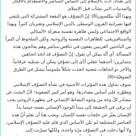
إلى بغداد، أدّت بالإسلام إلى التماس المباشر والاصطدام بالأفكار
والمدنيات التي نشأت قبل الإسلام.
وبهذا أكّد نيكلسون(8): إنّ التصوّف هو البقعة المشتركة التي تلتقي
فيها نصرانية القرون الوسطى بالدين الإسلامي وتقتربان كثيراً. وبهذا
الواقع الاجتماعي وليس ظاهرة نفسية منعزلة «المثالي
والميتافيزيقي، للظاهرات النفسية والروحية. ولكن الملحوظ أن كثيراً
من الباحثين الغربيين يقعون في تناقض مباشر وهم يعالجون هذه
المسألة. أي أنّه يمكن أن تقول: إنّ التصوّف قد اتخذ اتجاهين
متمايزين؛ أحدهما عقلي أدّى إلى تصوّفٍ يمكن أن نسمّيه عرفانياً،
والآخر ذو اتجاهات شعبية اتخذت شكلاً ملموساً يتمثل في الطرق
الصوفيّة»(9).
سوف نتناول هذه المؤثرات الأجنبية في نشأة التصوّف الإسلامي
وتطوّره على أساس مصادرها، وهو أمر كبير الصعوبة؛ لأنّ البحث عن
مصادر كلّ وجه من وجوه النشاط الإنساني في مظهره الروحي يجب
أن يرقى في الحقيقة إلى مبدأ الوجود الإنساني نفسه حينما بدأ
الإنسان يعبّر عن خلجات نفسه كإنسان. ويجب هنا أن نعلم أنّ هذه
العناصر المختلفة لم تكن الأساس الذي قام عليه التصوّف الإسلامي،
ولا أنها دخلت في التصوّف مرّة واحدة، ولكنّها تسرّبت إلى