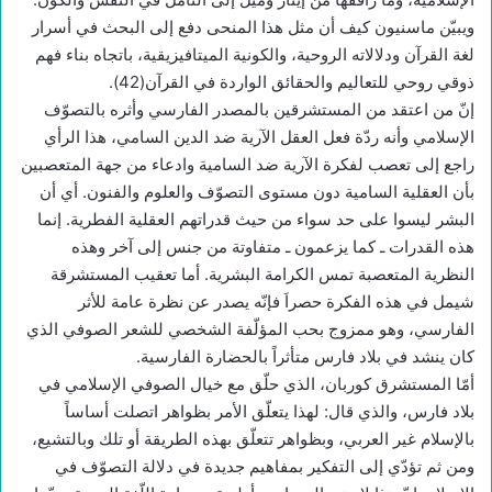
ويبيّن ماسنيون كيف أن مثل هذا المنحى دفع إلى البحث في أسرار
لغة القرآن ودلالاته الروحية، والكونية الميتافيزيقية، باتجاه بناء فهم
ذوقي روحي للتعاليم والحقائق الواردة في القرآن(42).
إنّ من اعتقد من المستشرقين بالمصدر الفارسي وأثره بالتصوّف
الإسلامي وأنه ردّة فعل العقل الآرية ضد الدين السامي، هذا الرأي
راجع إلى تعصب لفكرة الآرية ضد السامية وادعاء من جهة المتعصبين
بأن العقلية السامية دون مستوى التصوّف والعلوم والفنون. أي أن
البشر ليسوا على حد سواء من حيث قدراتهم العقلية الفطرية. إنما
هذه القدرات ـ كما يزعمون ـ متفاوتة من جنس إلى آخر وهذه
النظرية المتعصبة تمس الكرامة البشرية. أما تعقيب المستشرقة
شيمل في هذه الفكرة حصراَ فإنّه يصدر عن نظرة عامة للأثر
الفارسي، وهو ممزوج بحب المؤلّفة الشخصي للشعر الصوفي الذي
كان ينشد في بلاد فارس متأثراً بالحضارة الفارسية.
أمّا المستشرق كوربان، الذي حلّق مع خيال الصوفي الإسلامي في
بلاد فارس، والذي قال: لهذا يتعلّق الأمر بظواهر اتصلت أساساً
بالإسلام غير العربي، وبظواهر تتعلّق بهذه الطريقة أو تلك وبالتشيع،
ومن ثم تؤدّي إلى التفكير بمفاهيم جديدة في دلالة التصوّف في