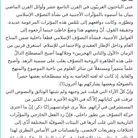
عنى الباحثون الغربيّون في القرن التاسع عشر وأوائل القرن الماضي
ببيان ما أسموه بالمؤثّرات الأجنبية في نشأة التصوّف الإسلامي
وتطوّره. وكانت دوافعهم إلى تلمّس هذه المؤثرات المزعومة عديدة.
وحقيقة القول، أنّ وضعهم هذا وضعٌ خاطئ حينما أرجعوه إلى
العوامل الأجنبية، فنشأة التصوّف الإسلامي قطعاً داخلية ضمن المناخ
العام وداخل الإطار العقيدي والاجتماعي للإسلام، استغرق قرنين من
الزمان «الأول والثاني الهجريين» وخلالهما أصبح المصطلح الدالّ
على هذه الظاهرة الروحية التصوّف يغلب على تسمية الزهد. وأصبح
علماً متميزاً ومستقلاً عن سائر العلوم من ناحية الموضوع والمنهج
والغاية. إذ كانت له لغته الخاصة به وله مصطلحاته بعضها حصراً
بالصوفيّة وبعضها يشاركهم بها آخرون(1).
وإنّ كلّ الآراء التي قيلت غير وجيهة ولم تثبتها الوثائق والنصوص التي
عرفت في كتاباتهم إلاّ أنّه في الآونة الأخيرة عدل الكثير من
المستشرقين في آرائهم. مثلاً نرى غولدتسهير(2) ذكر: إنّ ما اعترى
حركة التصوّف من تطور داخلي، فإنّ رد الفعل الخارجي والمؤثّرات
التاريخية التي غلب أثرها في البيئات الصوفيّة المختلفة أدّى إلى
اختلافات وتفريعات لاتحصى، وانقسامات في الأساس النظري لهذا
النظام، بل تظهر هذه الاختلافات في كيفية النظر إلى فكرة التصوّف