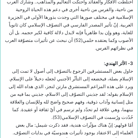
اختلطت الأفكار والعقائد واحتكّت التعاليم والمذاهب.. وشارك العرب
من ناحية، والفرس من ناحية أخرى في دعم هذه الحياة الروحية
الإسلامية في مختلف صورها التي وجدت بذورها الأولى في الجزيرة
العربية. إنّ تأثير المصدر الفارسي في التصوّف الإسلامي كان ثانوياً
للغاية، وهو وإن بدا ظاهرياً فإنه لايدل دلالة كافية لكبر حجمه. بل أن
الأصوب وكما يعتقده حلمي(52) أن نبحث عن تأثيرات متصوّفة العرب
في نظرائهم الفرس.
3-
الأثر الهندي
:
حاول بعض المستشرقين الرجوع بالتصوّف إلى أصول لا تمت إلى
الإسلام بصلة، فيخضعه إلى التأثّر الأجنبي لجعله دخيلاً على الإسلام.
ويرد على هذه المزاعم المستشرق مارتن لنجز، الذي هداه الله إلى
الإسلام بقوله: لقد جذبني التصوّف إلى الاسلام، جذبني بما فيه من
مثل إنسانية وآداب ذوقية، وفهم صحيح واضح لله وللإنسان والعلاقة
بينهما، وهي علاقة لم تحدّد ولم ترسم في أيّ ثقافة أو عقيدة. كما
حُدّدت ورُسمت في التصوّف الإسلامي(53).
أمّا قولهم: إنّ هناك مؤثّرات هندية، فقد ذكرت شيمل: مال بعض
العلماء إلى الاعتقاد بوجود تأثيرات هندوسيّة في بدايات التصوّف.