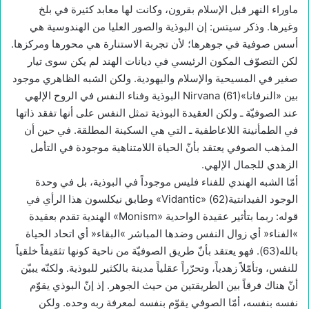
ماوراء النهر قبل الإسلام بقرون، وكانت لها معابد كثيرة في بلخ
وغيرها. وذكر سيتس: إن البوذية والصور العليا من الهندوسية هي
أسس صوفية في جوهرها؛ لأن تجربة الاستنارة هي محورها ومركزها.
لكن التصوّف المكون الرئيسي في ديانات الهند لم يكن سوى تيار
صغير في المسيحية والإسلام واليهودية. ولكن الشبه الظاهري موجود
بين «النرفانا»(61) Nirvana البوذية وفناء النفس في الروح الإلهي
عند الصوفيّة ـ ولكن العقيدة البوذية تمثل النفس على أنها تفقد ذاتها
في الطمأنينة اللاعاطفية ـ التي هي السكينة المطلقة. في حين أن
المذهب الصوفي يعتقد بأنّ الحياة اللامتناهية موجودة في التأمل
الزهدي للجمال الإلهي.
أمّا الشبه الهندي للفناء فليس موجوداً في البوذية، بل في وحدة
الوجود الفيدانتية(62) «Vidantic» وطابق نيكلسون هذا الرأي في
قوله: ربما بتأثير عقيدة الواحدية «Monism» الهندية تقدم بعقيدة
»الفناء« أي زوال النفس وضدها المباشر »البقاء« أي اتحاد الحياة
بالله(63). فهو يعتقد بأنّ طريق الصوفيّة من ناحية كونها تثقيفاً خلقياً
للنفس، وتأمّلاً زهدياً، وتحرّراً عقلياً مدينة بالكثير للبوذية. ولكنّه يبيّن
أنّ هناك فرقاً بين الطريقتين من حيث الجوهر. إذ إنّ البوذي يقوّم
نفسه بنفسه، أمّا الصوفي يقوّم بنفسه لمعرفة ربه وحده. ولكن