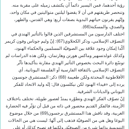
رؤية أحدهما، فمن اليسير دائماً أن يكتشف زميله على مقربة منه.
وتنحصر طريقتهم في أن لا يقضوا ليلتين متواليتين في مكان واحد،
وإنّهم يقرنون حياتهم البدوية بصفات أربع: وهي القدس، والطهر،
والصدق، والمسكنة(66).
اختلف الدارسون من المستشرقين الذين قالوا بالتأثير الهندي في
التصوّف الإسلامي، وذكر الكحلاوي(67): إنّ وليم جوناس وفون كريمر
أكّدا إمكان وجود علاقة بين الصوفيّة المسلمين والحكماء الهنود،
وكذلك غولدتسهير وماكس هورتن وهارتمان، ولكن هذه الدراسات لم
توسّع دائرة البحث بخصوص التأثير الهندي مقارنة بتأكيدها تأثّر
التصوّف الإسلامي بالثقافة الفارسية أو الفلسفة اليونانية، أي
الأفلاطونية المحدثة.ولكن طعيمة (68) ذكر: المستشرق جونسون
يرده إلى «فيدا» الهنود لكن نيكلسون قال: إنّه وليد الاتحاد للفكر
اليوناني والديانات الشرقية.
إنّ تصوّف الفكر الهندي وتطوّره يمتدّ لعصور طويلة، تختلف باختلاف
الأزمنة، فالفكر القديم محصور في ذاته من قبل أن تؤثّر فيه الحضارة
الغربية، وقد ناقش هذا المستشرق برجسون(69) من خلال موضوع
اليوغا وهل هي من الصوفيّة فذهب إلى أنّها: ليست هي من الحالات
التنويمية بذاتها شيء من الصوفيّة، ولكنها قد تصبح كذلك أو على