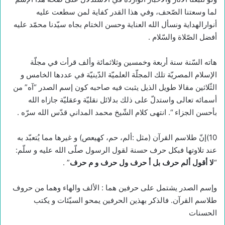
لما وسعتنا الصّحف، وفي هذا القدر كفاية لمن سطعت عليه
أنوارالهداية ونسأل الله العناية وحسن الختام بجاه سيّدنا محمّد عليه
أفضل الصّلاة والسّلام .
هاته السّنة سنة أربعة وخمسين وثلاثمائة وألف قرأت في مجلّة
الإسلام المصريّة تلك المجلّة العلميّة الدّينيّة في عددها الخامس و
الثّلاثين مقالا طويل الذيل يثبت فيه صاحبه كون إسم الصدر “آه” من
أسمائه تعالى واستدلّ على ذلك بدلائل نقليّة وعقليّة جازاه الله
بأحسن الجزاء “. انتهى كلام الشّيخ محمد المداني قدّس الله سرّه .
10)إنّ طلاسم القرآن (مثل :ألم، حم، كهيعص) و غيرها مما يُتعبّد به
عند تلاوتها فبكل حرف حسنة لقول الرسول صلّى الله عليه و سلّم:
“
لا أقول ألم حرف بل أ حرف ول حرف و م حرف
” .
وإسم الصدر يشتمل على حرفين هما : الألف والهاء وهما من حروف
طلاسم القرآن. فالذكر بهذين الحرفين يمحو السيّئات و يكتب
الحسنات