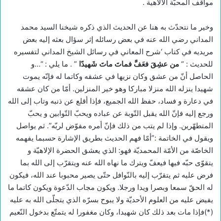
مواقف المحبّة الالاهية .
وخير ما نتحدّث به هنا عن الحديث الذي ذكره شيخنا السيد محمد
المداني رضي الله عنه في بعض رسائله إثر سؤال بعثه إليه بعض
مريديه في كتاب ‘شرح المعاني في رسائل الشيخ المداني لتفسيره
للحديث : “
من عشِقَ فعَفَّ فماتَ ماتَ شَهيدًا
” . ما يلي : “…و
الحاصل أنّ من عشق وكان نزيها في عشقه وكاتما له فإنّه يموت
شهيدا ينزله الله منزلا مباركا وهو خير المنزلين. أمّا من كان عشقه
في دعارة و فساد، حفظ الله الجميع، فإذا أقلع عن ذنبه وتاب إلى الله
ورجع إليه فإنّ الله يقبل التّوبة عن عباده ويحبّ التّوابين و يحبّ
المتطهّرين. وإذا لم يتب من ذلك فإنّ أمره مفوّض لربّه”. ثم يواصل
ويقول في الخاتمة :”أمّا فهم الحديث بطريق الإشارة حسبما يفهمه
الخاصّة من الأمّة المحمديّة فهو: الذي يعشق الحضرة الإلاهيّة و
يتقوّى حبّه فيها فيعفّ ويترك ما نهاه الله عنه ويتقرّب إلى الله بما
فرض عليه ثم يتقرّب إليه بالنّوافل حتّى يصير محبوبا عند الله، فيكون
له الحقّ سمعا وبصرا ويدا ورجلا. ويكون مجاب الدّعوة ويكون كاتما ما
يفيض عليه من العلوم الأحديّة ولا يبوح بسرّه الذي يتجلّى الله به عليه
(*)فإذا مات بعد ذلك كان شهيدا، وكان مغفورا له يتمتّع بدخول النّعيم