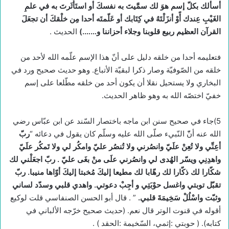
أسألك بكلّ إسم هوَ لك سمَّيتَ به نفسكَ أو استَأْثَرتَ به في علمِ
الغَيْبِ عِندك أًوْ أنزَلْتَهُ في كِتَابك أو عَلّمتَه أحدا مِن خلْقكَ أن تجعَلَ
القرآن العظيم ربيع قلوبنا وجلاء أحزاننا و
…….)
الحديث .
فتعليمه أحدا من خلقه دليل على أنّ هذا الإسم علّمه الله لأحد من
خلقه من الصّوفيّة وصار ذكرا لبقيّة الأتباع. وهو حديث صحيح ورد في
البخاري ولا يستحيل نقلا أن يكون أحد من خلقه مطّلعا على إسم
خفيّ اختصّه الله به وهو ظاهر الحديث.
5)جاء في صحيح سنن ابن ماجه باختصار السّند عن ابن عبّاس رضي
الله عنه أنّّ النّبيء صلّى الله عليه وسلّم كان يقول في دعائه “
ربّ
أعِنِّي ولا تُعِنْ علَيّ وانصُرني ولا تُنصُر عليّ وامكُر لي ولا تَمكُر علَيّ
واهدِنِي ويسّر الهُدى لي وانصُرني علَى منْ بغَى عليّ . ربّ اجعَلْني لك
شكّارا لك ذكّارا لك رهّابا لك مطيعا إليكَ مُخبتا إليكَ أوّاها منيبا. ربّ
تقبّل توبتي واغسل حوْبَتِي و أجِبْ دعوتي. واهدي قلبي وسدّد لساني
وثبّت واسْلُلْ سَخِيمَةَ قلبي
.
” . قال أبو الحسن الصنفاسي قلت لوكيع
أقوله في قنوت الوتر قال نعم. (حديث صحيح خرّجه الألباني في
كتابه). ( حوبتي :إثمي، السّخيمة :الحقد ) .