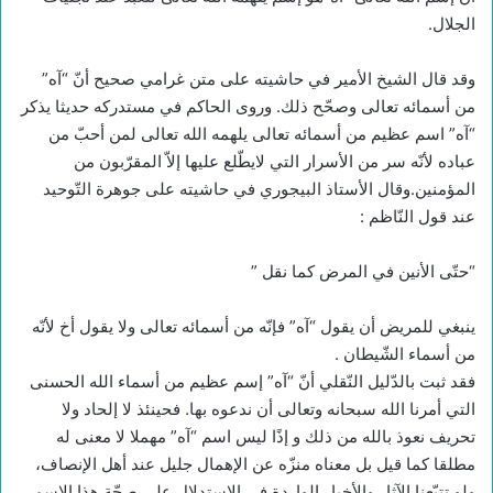
الجلال.
وقد قال الشيخ الأمير في حاشيته على متن غرامي صحيح أنّ “آه”
من أسمائه تعالى وصحّح ذلك. وروى الحاكم في مستدركه حديثا يذكر
“آه” اسم عظيم من أسمائه تعالى يلهمه الله تعالى لمن أحبّ من
عباده لأنّه سر من الأسرار التي لايطّلع عليها إلاّ المقرّبون من
المؤمنين.وقال الأستاذ البيجوري في حاشيته على جوهرة التّوحيد
عند قول النّاظم :
“حتّى الأنين في المرض كما نقل ”
ينبغي للمريض أن يقول “آه” فإنّه من أسمائه تعالى ولا يقول أخ لأنّه
من أسماء الشّيطان .
فقد ثبت بالدّليل النّقلي أنّ “آه” إسم عظيم من أسماء الله الحسنى
التي أمرنا الله سبحانه وتعالى أن ندعوه بها. فحينئذ لا إلحاد ولا
تحريف نعوذ بالله من ذلك و إذًا ليس اسم “آه” مهملا لا معنى له
مطلقا كما قيل بل معناه منزّه عن الإهمال جليل عند أهل الإنصاف،
ولو تتبّعنا الآثار والأخبار الواردة في الاستدلال على صحّة هذا الإسم