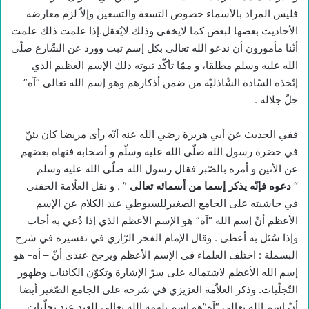
فليس المراد بالأسماء خصوص التسعة والتسعين وإلاّ لزم معارضة
الأحاديث بعضها لبعض كما لايخفى وذلك لايُعقل.إذا علمت ذلك علمت
أنّنا مأمورون أن ندعو الله تعالى بكل إسم ثبت وورد عن الشّارع صلّى
الله عليه وسلم مطلقا، و ممّا تأكّد ثبوته ذلك الإسم العظيم الذي
إتّخذه السّادة الشّاذليّة من ضمن أذكارهم وهو إسم الله تعالى “آه”
جلّ جلاله .
ففي الحديث عن أبي هريرة رضي الله عنه أنّه رأى مريضا كان يئنّ
في حضرة رسول الله صلّى الله عليه وسلّم و أصحابه فنهاه بعضهم
عن الأنين و أمره بالصّبر فقال رسول الله صلّى الله عليه وسلم
“
دعوه فإنّه يذكر إسما من أسمائه تعالى
” . و نقل العلّامة الحفني
في حاشيته على الجامع الصغيرللسيوطي عند الكلام عن الإسم
الأعظم أنّ إسم الله “آه” هو الإسم الأعظم الذي إذا دُعي به أجاب
وإذا سُئل به أعطى . وقال الإمام الفخر الرّازي في تفسيره في شرح
البسملة : اختلف العلماء في الإسم الأعظم ويرجح عندي أنّ – أه- هو
إسم الله الأعظم لاشتماله على سرّ الإشارة وتكوّن الكائنات وظهور
التّجلّيات. وذكر العلاّمة العزيزي في شرحه على الجامع الصّغير أيضا
أنّ إسم الله تعالى “آه”هو إسم يلهمه الله تعالى للعبد عند تجلّيات