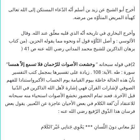
أخرج أبو الشيخ عن زيد بن أسلم أنّه الدّعاء المستكن إلى الله تعالى
كهيأة المريض المتأوّه من مرضه.
وأخرج البخاري في تاريخه أنّه الذي قلبه معلّق عند الله. وقال
الألوسي : و أصل التّأوّه قول آه ونحوه مما يقوله الحزين. (من كتاب
برهان الذاكرين للشيخ محمد المداني رضي الله عنه ص 41 (
2)في قوله سبحانه “
وخشعت الأصوات للرّحمان فلا تسمع إلاّ همسا
”
سورة : طه .الآية: 108 . زيادة على تفسيرها بمجمل كتب التفسير
بأنّ هذه الحالة خاصّة بيوم القيامة يوم الحساب الأكبرواستنادا للفهم
الصوفي لإشارات القرآن فهي إشارة لأهل الله الذاكرين في الدّنيا
قبل الآخرة. فعند تمام الحضور تخشع الأصوات استحياء منه سبحانه
للاعتقاد أن ّلغة الكلام في بعض الأحيان عاجزة عن التّعبير. يقول بعض
فرسان هذا الذّوق الرّفيع رضي الله عنه :
ثَمَّ معاني دونَ اللّسانِ *** يَحْوِي جَنانِي غَيْر َالكَلام