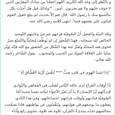
و بالنّظر إلى وجه الله الكريم. اللهم اجعلنا من عبادك المقرّبين الذين
لا خوف عليهم ولا هم يحزنون . آمين . *:ولذلك قيل هل أحدّث بكل
ماأسمع منك يا رسول الله . قال نعم إلاّ بحديث لم يبلغ عقول القوم
فيكون على بعضهم فتنة”. انتهى كلامه رضي الله عنه.
ولله المنّة والفضل أنّ الصّوفيّة فرحهم شرعيّ وغايتهم التّوحيد
الخالص لله سبحانه ، فهذا الشّعور إن لم يُوظَّف إيجابيًّا والتّمتّع بسرّ
فحوى هته المحبّة ويُعبّرُ عنه بهذا الشّكل من الحضور مع الله فإنّه يُؤثّر
سلبا على العلاقة القويّة بين الحبيب والمحبوب . يقول الشّاعر رحمه
الله تعالى :
” إذا اشتدّ الهوى في قلبِ صبٍّ *** تُنَفِّسُ كُرْبةَ العُشَّاقِ آهُ ”
3) أوقات الفراغ لدى عامّة النّاس تُقَضَّى في المقاهي والنّوادي
لإدراكهم أنّ الإنسان لا بدّ أن يُغيّر الأجواء ليأخذ نفسا جديدا.أمّا
الصّوفيّة فناديهم وأوقات فراغهم: اجتماعاتهم، وفي هذا النّادي
يفعلون ما بوسعهم في هوايتهم، ويُنَفِّسُون عن بواطنهم. فإذا تصفّحت
َمجالسهم تجدُه يبتدىءُ بالقرآن، تلاوة بعد تلاوة، بتجويدٍ رائع وأداء