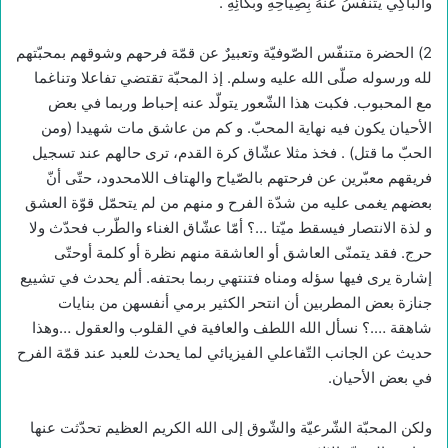
والبَاكِي يُتَنَفَّسُ عَنْهُ بِصِيَاحِهِ وبُكائِهِ .
2) الحضرة متنفّس الصّوفيّة وتعبيرٌ عن قمّة فرحهم وشوقهم بمحبّتهم
لله ورسوله صلّى الله عليه وسلم. إذ المحبّة تقتضي تفاعلا وتناغما
مع المحبوب. فكبت هذا الشّعور يتولّد عنه إحباط وربما في بعض
الأحيان يكون فيه نهاية المحبّ. و كم من عاشق مات شهيدا (ومن
الحبّ ما قتل) . فخذ مثلا عشّاق كرة القدم، ترى حالهم عند تسجيل
فريقهم معبّرين عن فرحتهم بالصّياح والهتاف اللامحدود، حتّى أنّ
بعضهم يغمى عليه من شدّة الفرح و منهم من لم يتحمّل قوّة العشق
و لذة الانتصار فيسقط ميّتا …؟ أمّا عشّاق الغناء والطّرب فحدّث ولا
حرج. فقد يتمنّى العاشق أو العاشقة منهم نظرة أو كلمة أوحتّى
إشارة يرى فيها سؤله ومناه فتنتهي ربما بحتفه. ألم يحدث في تشييع
جنازة بعض المطربين أن انتحر الكثير برمي أنفسهن من بنايات
شاهقة ….؟ نسأل الله اللطف والعافية في القلوب والعقول …وهذا
حديث عن الجانب التّفاعلي الفيزيائي لما يحدث للعبد عند قمّة الفرح
في بعض الأحيان.
ولكن المحبّة الشّرعيّة والشّوق إلى الله الكريم العظيم تحدّثت عنها