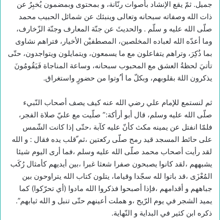
جميل. ثمّ يقع الإنشاد بأصوات رنّانة، و بمحتوى وبمضمون يُخبِرُ عن
ذات الله وصفاته سبحانه وتعالى وينبئك عن شمائل الحبيب محمد
صلّى الله عليه و سلّم . والحديثَ عن جنّة المعارف وجنّة الزّخارف،
وما أعدّه الله لعباده المخلصين، المصطفيْن الأخيار، فتراهم نشاوى
بما ذُكِرَ، وتراهم يتفاعلون مع ما يسمعون، ويتمايلون ويتواجدون، حتّى
تأتيَ لحظةُ العشق مع المحبوب سبحانه، وساعة المناجاة فَيَقُومُونَ
يذكرون اللهَ بقلوبهم، وبكلّ ما أ ُوتوا من حضورٍ واستغراق.
ثم لنستمع للإمام علي رضي الله عنه كيف يصف أصحاب النّبيء
صلّى الله عليه وسلم، قال أبو أرأكة:” صلّيت مع عليّ صلاة الفجر،
فلمّا انفتل عن يمينه مكث كأنّ عليه كآبة ،حتّى إذا كانت الشّمس
على حائط المسجد قيد رمح صلّى ركعتين ،ثم ّقلب يده فقال : و الله
لقد رأيت أصحاب محمد صلّى الله عليه وسلم ،فما أرى اليوم شيئا
يشبههم ،لقد كانوا يصبحون صفرا شعثا غبرا ،بين أيديهم كأمثال رُكَب
المُعْزَى ،قد باتوا لله سجّدا وقياما، يتلون كتاب الله يتراوحون بين
جباههم و أقدامهم ،فإذا أصبحوا فذكروا الله مادوا (أي تحرّكوا) كما
يميد الشجر في يوم الرّيح ،و هملت أعينهم حتّى تنبل و الله ثيابهم”.
ذكره ابن كثير في البداية و النّهاية.