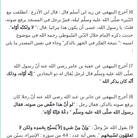
6( أخرج البيهقي عن زيد ابن أسلم قال : قال ابن الأدرع : انطلقت مع
النّبيء صلّى الله عليه وسلّم ليلة، فمرّ برجل في المسجد يرفع صوته،
قلتُ: يا رسول الله، عسى أن يكون هذا مرائيا .قال :”
لا ولكنّه أوّاه
“.
حديث ذكره الإمام جلال الدّين السّيوطي رحمه الله في موضوع
اسمه :” نتيجة الفكر في الجهر بالذكر” وجاء في نفس المصدر ما يلي
:
7( أخرج البيهقي عن عقبة بن عامر رضي الله عنه أنّ رسول الله
صلّى الله عليه وسلّم قال لرجل يُقال له ذو البجادين ”
إنّه أوّاه، وذلك
أنّه كان يذكر الله
”
8( أخرج البيهقي عن جابر بن عبد الله رضي الله عنه أنّ رجلا كان
يرفع صوته بالذكر، فقال رجل : “
لو أنّ هذا خفّض من صوته، فقال
رسول الله صلّى الله عليه وسلّم ” دعْهُ فإنّهُ أوّاه
“.
9) يقول الله عزّ وجلّ : “
وإنْ مِنْ شيءٍ إلاّ يُسبّح بِحَمدِه ولكن لا
تَفقَهُون تَسْبيحَهم
“. بعض آية عدد : 44 من سورة : الإسراء. يتبيّن من