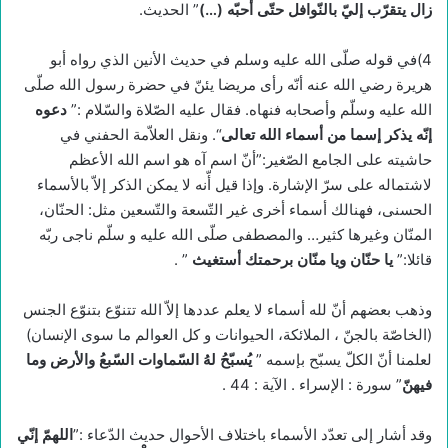
زال يتقرّب إليّ بالنّوافل حتّى أحبّه
(…)
” الحديث.
4)في قوله صلّى الله عليه وسلم في حديث الأنين الذي رواه أبو
هريرة رضي الله عنه أنّه رأى مريضا يئنّ في حضرة رسول الله صلّى
الله عليه وسلّم وأصحابه فنهاه. فقال عليه الصّلاة والسّلام :”
دعوه
إنّه يذكر إسما من أسماء الله تعالى
“. ونقل العلاّمة الحفني في
حاشيته على الجامع الصّغير:”أنّ اسم آه هو اسم الله الأعظم
لاشتماله على سرّ الإشارة. وإذا قيل أّنه لا يمكن الذكر إلاّ بالأسماء
الحسنى، فهنالك أسماء أخرى غير التّسعة والتّسعين مثل: الحنّان،
المنّان وغيرها كثير… والمصطفى صلّى الله عليه و سلّم ناجى ربّه
قائلا:”
يا حنّان ويا منّان برحمتك أستغيث
” .
وذهب بعضهم أنّ لله أسماء لا يعلم عددها إلاّ الله تتنوّع بتنوّع الجنس
(الخاصّة بالجنّ ، الملائكة، الحيوانات و كل العوالم ما سوى الإنسان)
لعلمنا أنّ الكلّ يسبّح بإسمه ”
يُسبّحُ لهُ السّماوات السّبعُ والأرض وما
فيهنّ
” سورة : الإسراء . الآية : 44 .
وقد أشار إلى تعدّد الأسماء باختلاف الأحوال حديث الدّعاء :”
اللهمّ إنّي