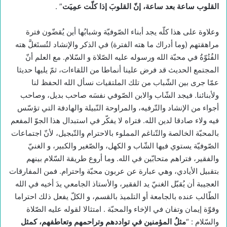
القلوب ساعة بعد ساعة، إنّ القلوبَ إذا كلّت عمِيَت
” .
وعلاوة على هذا كلّه يجد أبناء الصّوفيّة وشبابُها أين يُقضّون فترة
مراهقتهم (وما أدراك ما هته الفترة) في الذكر والإنشاد لتُستَغلَّ هته
الفُتُوّةُ في محبّة الله ورسوله عليه الصّلاة و السّلام. مع العلم أنّ
المجتمع الحديث قد فرض علينا أنماطا من اللقاءات، ثمّ يليها حديثا
عمّا جرى بين الشّباب من تلك الملتقيات نسأل الله الحفظ لنا
ولأبنائنا. فيجد الشّاب والابن الصّوفي نفسَه صاحب بديل، وصاحب
أجواء من الإنشاد والتّرفيه، والمراوحة النّبيلة والهادفة التي تؤسّس
فيه ولاء صادقا لدين الله. فتراه لا يفكّر في استبدال هذا الجوّ المفعم
بالمحبّة الخالصة والتّناغم المملوء بالاحترام والتّبجيل، لأنّ اجتماعات
الصّوفيّة يستوي فيها الشّاب و الكهل، والصّغير والكبير، و الغنيّ
والفقير، فتراهم متحابّين في الله. وما أروع طريقة السّلام بينهم
بتقبيل الأيادي، وهي عبارة عن عربون محبّة واحترام. فمن المفارقات
العجيبة أن يُقبّل الغنيّ يد الفقير، والأستاذ الجامعي يدَ أخيه في الله
الطّالب عنده بالجامعة أو التلميذ بالقسم، و الكلّ يفعل ذلك احتراما
وقوّة إيمان وتفان في الإخاء والمحبّة . امتثالا لقوله عليه الصّلاة
والسّلام : “
مثلُ المؤمنين في تواددهم وتراحمهم وتعاطفهم، كمثل