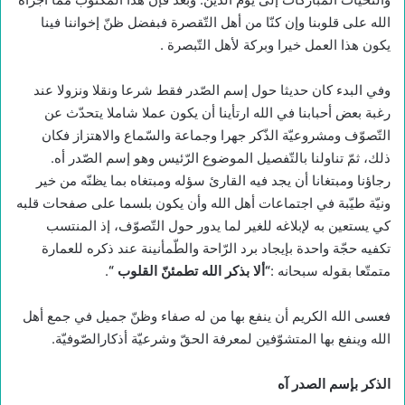
الله على قلوبنا وإن كنّا من أهل التّقصرة فبفضل ظنّ إخواننا فينا
يكون هذا العمل خيرا وبركة لأهل التّبصرة .
وفي البدء كان حديثا حول إسم الصّدر فقط شرعا ونقلا ونزولا عند
رغبة بعض أحبابنا في الله ارتأينا أن يكون عملا شاملا يتحدّث عن
التّصوّف ومشروعيّة الذّكر جهرا وجماعة والسّماع والاهتزاز فكان
ذلك، ثمّ تناولنا بالتّفصيل الموضوع الرّئيس وهو إسم الصّدر أه.
رجاؤنا ومبتغانا أن يجد فيه القارئ سؤله ومبتغاه بما يظنّه من خير
ونيّة طيّبة في اجتماعات أهل الله وأن يكون بلسما على صفحات قلبه
كي يستعين به لإبلاغه للغير لما يدور حول التّصوّف، إذ المنتسب
تكفيه حجّة واحدة بإيجاد برد الرّاحة والطّمأنينة عند ذكره للعمارة
متمتّعا بقوله سبحانه :
“
ألا بذكر الله تطمئنّ القلوب
“
.
فعسى الله الكريم أن ينفع بها من له صفاء وظنّ جميل في جمع أهل
الله وينفع بها المتشوّفين لمعرفة الحقّ وشرعيّة أذكارالصّوفيّة.
الذكر بإسم الصدر آه