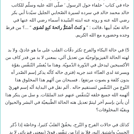
جاء في كتاب ‘ خلفاء حول الرسول ‘ صلّى الله عليه وسلّم للكاتب
خالد محمد خالد في سرده لسيرة الصّحابي الجليل سيّدنا أبي بكر
رضي الله عنه و روته عنه ابنته السّيدة أسماء رضي الله عنها في
حالة تعبّد أبيها ،قالت : ”
و كنتُ أشتَمُّ رائحةَ كبِدٍ تُشوَى
” …؟ من فرط
وجده وحضوره مع الله الكريم.
5) في حالة البكاء والفرح تكثر دقّات القلب على ما هو عاديّ، ولا بد
لهته الحالة الفيزيولوجيّة من تعديل آلي، بمعنى لا بد من قدر كاف من
الأكسيجين ليدخل في الدّورة الدّمويّة. وهذا ما يُفسّر التّنفّس بقوّة
وبسرعة لدى العدّاء عند جريه (فترى حاله كأنّه يذكر إسم الصّدر آه
بدون كلفة و بصوت مرتفع) . فسبحان من ألهم هذا المخلوق هذا
النّوع من التّنفّس لتستقيم حاله . ألم نقل في البداية أنّه إسم قهريّ
ألهمه الله جميع خلقه ليُتنفّس عنهم عند الملمّات. و سل من ينكر هذا
أن يأتيَ بإسم آخر ليتمّ تعديل هته الحالة الطّبيعيّة في البشر والحيوان
وبقيّة المخلوقات؟
كذلك في حالات الفرح و التّرح، يخفُقُ القلبُ كثيرا، وخاصّة إذا ذُكر
الحبيبُ واشتيق إليه، فلا بد إذا من تنفّس قويّ (بمعنى فيزيائي لا بد