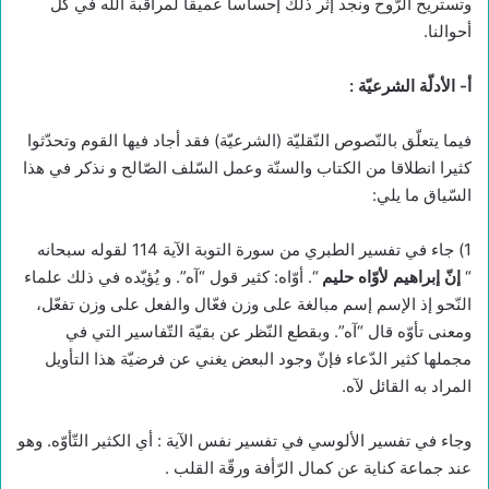
وتستريح الرّوح ونجد إثر ذلك إحساسا عميقا لمراقبة الله في كل
أحوالنا.
أ- الأدلّة الشرعيّة
:
فيما يتعلّق بالنّصوص النّقليّة (الشرعيّة) فقد أجاد فيها القوم وتحدّثوا
كثيرا انطلاقا من الكتاب والسنّة وعمل السّلف الصّالح و نذكر في هذا
السّياق ما يلي:
1) جاء في تفسير الطبري من سورة التوبة الآية 114 لقوله سبحانه
“
إنّ إبراهيم لأوّاه حليم
“. أوّاه: كثير قول “آه”. و يُؤيّده في ذلك علماء
النّحو إذ الإسم إسم مبالغة على وزن فعّال والفعل على وزن تفعّل،
ومعنى تأوّه قال “آه”. وبقطع النّظر عن بقيّة التّفاسير التي في
مجملها كثير الدّعاء فإنّ وجود البعض يغني عن فرضيّة هذا التأويل
المراد به القائل لآه.
وجاء في تفسير الألوسي في تفسير نفس الآية : أي الكثير التّأوّه. وهو
عند جماعة كناية عن كمال الرّأفة ورقّة القلب .