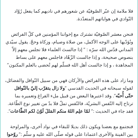
فلا ملامة إن عبّر الصّوفيّة عن شعورهم في ناديهم كما يفعل رُوّاد
النّوادي في هواياتهم المتعدّدة.
فنحن معشر الصّوفيّة نشترك مع إخواننا المؤمنين في كلّ الفرائض
ونُؤدّيها على الوجه الأكمل، من صلاة وصيام، وزكاة وحجّ. يقول سيّدي
المداني قدّس الله سرّه : ” إذا جالستَ العلماء فلا تجلس معهم إلاّ
بنصوص صحيحة، و إذا جالست الزّهّاد فاجلس معهم على بساط
المجاهدة ، و إذا جالست أهل الله فسلّم لهم تُحضى بالعلم المكنون”
وما زاد على هذه الفرائض والأركان فهي من سبيل النّوافل والفضائل،
لقوله سبحانه في الحديث القدسي “
ولا زال يتقرّب إليّ بالنّوافل
حتّى أُحبّه
“. وقد اعتبرها البعض من قبيل ملء الفراغ وتعميره بما
ترتاح إليه النّفس البشريّة، فالنّفس تملّ فلا بدّ من تغيير نوع الطّاعة.
فقد جاء في الحديث :”
لمّا علِم اللهُ منكم المَللَ لَوّنَ لكم الطّاعات
“.
فنجتمع مع بعضنا ويكون ذلك بديلا للبقاء في نواد أخرى، والمراوحة
بين الفينة والأخرى اعتمادا على قوله صلّى الله عليه و سلّم :”
روّحوا