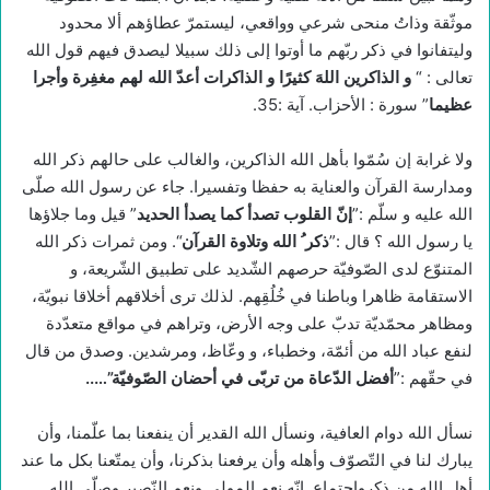
موثّقة وذاتُ منحى شرعي وواقعي، ليستمرّ عطاؤهم ألا محدود
وليتفانوا في ذكر ربّهم ما أوتوا إلى ذلك سبيلا ليصدق فيهم قول الله
تعالى : “
و الذاكرين اللهَ كثيرًا و الذاكرات أعدّ الله لهم مغفِرة وأجرا
عظيما
” سورة : الأحزاب. آية :35.
ولا غرابة إن سُمّوا بأهل الله الذاكرين، والغالب على حالهم ذكر الله
ومدارسة القرآن والعناية به حفظا وتفسيرا. جاء عن رسول الله صلّى
الله عليه و سلّم :”
إنّ القلوب تصدأ كما يصدأ الحديد
” قيل وما جلاؤها
يا رسول الله ؟ قال :”
ذكر ُ الله وتلاوة القرآن
“. ومن ثمرات ذكر الله
المتنوّع لدى الصّوفيّة حرصهم الشّديد على تطبيق الشّريعة، و
الاستقامة ظاهرا وباطنا في خُلُقِهم. لذلك ترى أخلاقهم أخلاقا نبويّة،
ومظاهر محمّديّة تدبّ على وجه الأرض، وتراهم في مواقع متعدّدة
لنفع عباد الله من أئمّة، وخطباء، و وعّاظ، ومرشدين. وصدق من قال
في حقّهم :”
أفضل الدّعاة من تربّى في أحضان الصّوفيّة
”…..
نسأل الله دوام العافية، ونسأل الله القدير أن ينفعنا بما علّمنا، وأن
يبارك لنا في التّصوّف وأهله وأن يرفعنا بذكرنا، وأن يمتّعنا بكل ما عند
أهل الله من ذكرواجتماع. إنّه نعم المولى ونعم النّصير وصلّى الله