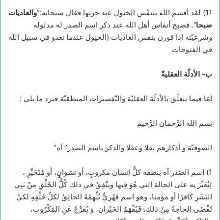
11) لقد أقسم الله بتنفّس الخيول عند جريها فقال سبحانه:”
والعاديات
ضبحا
“. فضبح أنفاس أهل الله عند ذكر اسم الصدر له مدلوله
وشرعيّته إذا قورن بنفس العاديات (الخيول عندما تعدو في سبيل الله
في الفتوحات
ب- الأدلّة العقليةّ
أمّا فيما يتعلّق بالأدلّة العقليّة والتّفسيرات المنطقيّة فنرد ما يلي :
بسم الله الرَّحمان الرَّحيم
الصوفيّة و أذكارهم نقلا وعقلا والذكر باسم الصدر” آه”
1) إسم الصّدر آه ينطقه كلُّ إنسان مكروبٍ، أو نشوانٍٍ، أو مُتَحَيِّرٍ ،
لِيُعَبِّرَ به على الحالة التي هُوَ فِيها ويتَّفِقُ في ذلك كُلُّ الخَلْقِ منْ بَنِي
البَشَرِ كافرًا أو مؤمنا، وهو اسم قَهْرِيٌّ يُلْهِمُهُ الخالِقُ لكلِّ خَلْقِهِ لكيْ
تُقْضَى الحاجةُ مِنْ ذلك، فَيُفْهَمُ الحَيْران، و يُفَرَّجُ عَنِ المَكْرُوبِ،