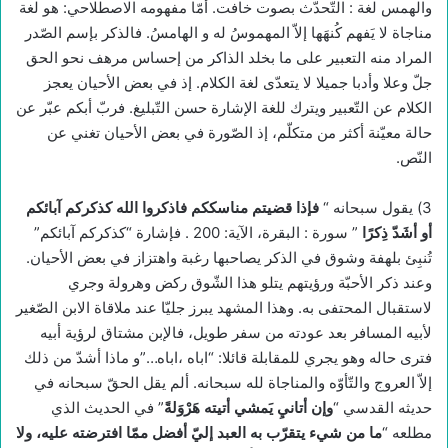
والهمس لغة : التّحدّث بصوت خافت. أمّا مفهومه الاصطلاحي: هو لغة
مناجاة لا يَفهم كُنهَها إلاّ المهموسُ له و الهامسُ. فالذكر بإسم الصّدر
المراد منه التعبير على ما بخلد الذاكر من إحساس مرهف نحو الحق
جلّ وعلا وأدبا جميلا لا يتعدّى لغة الكلام. إذ في بعض الأحيان يعجز
الكلام عن التّعبير ويترك للغة الإشارة حسن التّبليغ. فربّ أبكم عبّر عن
حالة معيّنة أكثر من متكلّم، إذ الصّورة في بعض الأحيان تغني عن
النّص.
3) يقول سبحانه “
فإذا قضيتم مناسككم فاذكروا الله كذكركم آبائكم
أو أشَدّ ذِكرًا
” سورة : البقرة، الآية: 200 . فإشارة “كذكركم آبائكم”
تُنبِئ بلهفة وشوق في الذكر يصاحبها رغبة واهتزاز في بعض الأحيان.
وعند ذكر الأحبّة ورؤيتهم يتلو هذا الشّوق ركض وهرولة وجري
لاستقبال المحتفى به. وهذا المشهد يبرز جليّا عند ملاقاة الابن الصّغير
لأبيه المسافر بعد عودته من سفر طويل، فالإبن مشتاق لرؤية أبيه
فترى حاله وهو يجري للمقابلة قائلا: “اباه ،اباه…”و ماذا أشدّ من ذلك
إلاّ العروج والتّأوّه والمناجاة لله سبحانه. ألم يقل الحقّ سبحانه في
حديثه القدسي “
وإن أتانيِ يَمشي أتيته هَرْوَلةً
” في الحديث الذي
مطلعه “
ما من شيء يتقرّب به العبد إليّ أفضل ممّا افترضته عليه، ولا