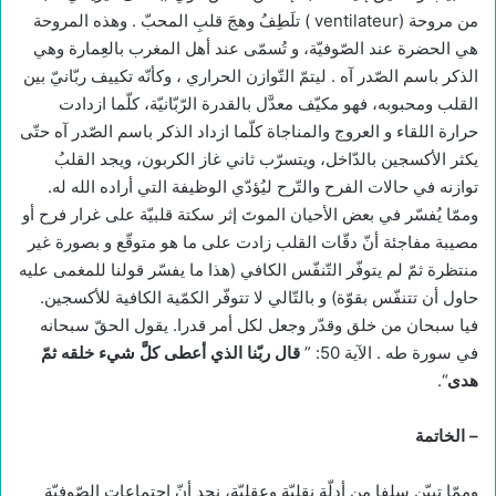
من مروحة (ventilateur ) تلَطِفُ وهجَ قلبِ المحبّ . وهذه المروحة
هي الحضرة عند الصّوفيّة، و تُسمّى عند أهل المغرب بالعِمارة وهي
الذكر باسم الصّدر آه . ليتمّ التّوازن الحراري ، وكأنّه تكييف ربّانيّ بين
القلب ومحبوبه، فهو مكيّف معدَّل بالقدرة الرّبّانيّة، كلّما ازدادت
حرارة اللقاء و العروج والمناجاة كلّما ازداد الذكر باسم الصّدر آه حتّى
يكثر الأكسجين بالدّاخل، ويتسرّب ثاني غاز الكربون، ويجد القلبُ
توازنه في حالات الفرح والتّرح ليُؤدّي الوظيفة التي أراده الله له.
وممّا يُفسّر في بعض الأحيان الموتَ إثر سكتة قلبيّة على غرار فرح أو
مصيبة مفاجئة أنّ دقّات القلب زادت على ما هو متوقّع و بصورة غير
منتظرة ثمّ لم يتوفّر التّنفّس الكافي (هذا ما يفسّر قولنا للمغمى عليه
حاول أن تتنفّس بقوّة) و بالتّالي لا تتوفّر الكمّية الكافية للأكسجين.
فيا سبحان من خلق وقدّر وجعل لكل أمر قدرا. يقول الحقّ سبحانه
في سورة طه . الآية 50: ”
قال ربّنا الذي أعطى كلَّ شيء خلقه ثمّ
هدى
“.
–
الخاتمة
وممّا تبيّن سلفا من أدلّة نقليّة وعقليّة، نجد أنّ اجتماعات الصّوفيّة