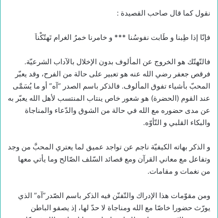
نقول كما قال صاحب القصيدة :
فإنّا إذا طِبنا و طَابت نفوسُنا *** و خامرنا خمرُ الغرام تَهتّكْناَ
فالتّهتّك هو الخروج عن المألوف بدون الإخلال بالآداب الشرعيّة.
فرقص جعفر رضي الله عنه هو تعبير على حالة من الفرح، وقد يعبّر
المحبّ بأشياء تفوق المألوف. فالذكر باسم الصدر “آه” أو ما يُسَمَّى
عند القوم (الحضرة) هو شعور خاص ينتاب المنتسب لأهل الله يعبّر به
عن مدى حضوره مع الله في حالة من الشوق والدّعاء والمناجاة
والبكاء القلبي و التّأوّه.
و الذكر بهاته الكيفيّة ناجم عن تواجد عميق لما يعتري المحبَّ من وجد
وتفاعل مع معاني القرآن ومع قصائد السّلف الصّالح وما يأتي معها
من نغمات و مقامات.
ومن مقوّمات هذا الإدراك والتّفنّن فيه الذكر باسم الصّدر”آه” الذي
يورّث حضورا خاصّا مع الله ومناجاة لا حدّ لها، إذ يصفو الباطن