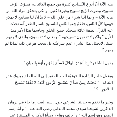
هته الآية أنّ أنواع التّسابيح كثيرة من جميع الكائنات، فصوْتُ الرّعد
تسبيح، وصوت الرّيح تسبيح وغيرها كثير…و لكي يتحقّق مراد الله من
هاته الآية – و بما أنّنا شيء من خلق الله – لا بدّ أنّ لنا تسابيح لا يمكن
فهمها كلّ النّاس، فعَدَمُ فِقهِ النّاسِ للتّسبيح باسم الصّدر آه، تحدّث
عنه القرآن بصفة عامّة متحدّيا جميع الخلق وحاسما هذا الأمر منذ
الأزل ” ولكن لا تفقهون تسبيحهم “. بمعنى لا تفهمون، وللذي لا يفهم
شيئا، لايحمّل هذا الشّيء عدم شرعيّته بل يبحث هو في ذاته لماذا لم
يفهم ؟ …
يقول الشّاعر:” إِذا لَمْ ترَ الهلاَلَ فَسلِّمْ لِقَوْمٍ رأوْهُ بِالعِيانِ “.
ويقول خادم السّادة الصّوفيّة العبد الحقير إلى الله الحاج مبروك غفر
الله له : ” عَجِبْتُ لِمَنْ صَدَّقَ بِتَسْبيحِ الرُّعودِ كَيْفَ لا يَفْقَهُ تَسْبيحَ
الصُّدورِ…؟ “.
وخير ما نختم به حديثنا الشرعي حول إسم الصدر ما جاء في برهان
الذاكرين لشيخنا سيدي محمد المداني رضي الله عنه : ” و أمّا إسم
الصدر وهو إسم الله “آه” بألف وهاء ، وهيأة الذكر به المسمّاة عند