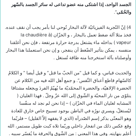
الجسد الواحد، إذا اشتكى منه عضو تداعى له سائر الجسد بالسّهر
والحُمّى
“.
4) إنّ التّجربة الفيزيائيّة لآلة البخار تُوحي لنا بأمر يجب أن نقف عنده.
فخذ مثلا آلة ضغط تعمل بالبخار ، و الخزّان (la chaudière à
vapeur ) بداخله ماء يشتعل بدرجة حرارة مرتفعة ، فإن نحن أغلقنا
منفسه ، يمكن بتأثير الضّغط أن ينفجر، و إن نحن استعملنا هذا البخار
وأوصلناه بآلة استخرجنا منه طاقة تُستغل .
والحديث قياس، و كما قيل “من الحبّ ما قتل” و قيل أيضا ” و الكلامُ
كالسّهامِ قاطع أعناق النَّفس”. و جمع أهل الله فيه من الكلام عن
الحضرة الإلاهيّة، والحضرة المحمّديّة ما يُهيّمُ الفردَ ويجعله مشتاقا
يتلوّى من نار المحبّة و الشّوق إلى الله عزّ وجلّ . فهذا الغليان (
المشابه لغليان الماء في الخزّان ) – إذا نحن لم نجد له منفّسا
ليُستغلّ، ويسري نورُه في الباطن بوجود تسبيح خاص خارق للعادة
وهو المعنّى بذكر إسم الصّدرآه (الذي لا يفقهه إلاّ القليل) – فلربّما
وقع عكس ذلك من انفجار داخلي وربّما تلاه كبت طويل مستمر، الله
أعلم بنهايته. وفي هذا المعنى : من الشّوق والحرقة ما يُفسّر سببه .