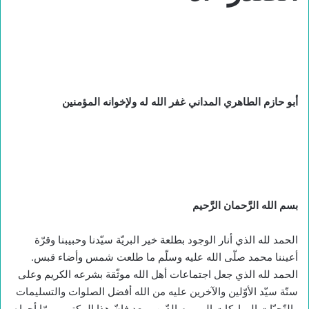
أبو حازم الطاهري المداني غفر الله له ولإخوانه المؤمنين
بسم الله الرَّحمان الرَّحيم
الحمد لله الذي أنار الوجود بطلعة خير البريّة سيّدنا وحبيبنا وقرّة
أعيننا محمد صلّى الله عليه وسلّم ما طلعت شمس وأضاء قبس.
الحمد لله الذي جعل اجتماعات أهل الله موثّقة بشرعه الكريم وعلى
سنّة سيّد الأوّلين والآخرين عليه من الله أفضل الصلوات والتسليمات
والتّحيّات المباركات إلى يوم الدّين. وبعد فإنّ هذا المكتوب ممّا أجراه