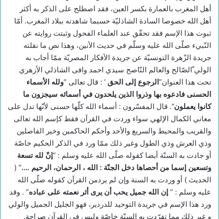
أهل المغرب بالعمارة بكسر العين، فقد اصطلح على الذكر به أكثر
أهل الله خصوصا السادة الشاذليّة حسبما شاهدته ببلاد المغرب. أمّا
ثبوت هذا الإسم فقد تحقّق عند العلماء الفحول وثبتت روايته عن
النّبيء صلّى الله عليه وسلّم في حديث الأنين، وهذا نص ما نقلته
جريدة الزّهرة التونسيّة عن جريدة الأفكار المصريّة ممّا أجاب به
الولي ّالصّالح والعالم النّاصح سيدي احمد وافى الشاذلي الأزهري
تحت هذا العنوان”
الرجوع إلى الحق
‘ : قال تعالى “
ولله الأسماء
الحسنى فادعوه بها وذروا الذين يلحدون في أسمائه سيجزون ما
كانوا يعملون
“. قال المفسّرون : أسماء الله كلّها حسنى لأنّها تدل على
معاني الكمال الإلهي سواء وردت في القرآن فقط كإسم الله تعالى
والقريب والمحيط والسريع والأحد وأحكم الحاكمين وخير الفاصلين
وذي العرش وذي الطول وغير ذلك ممّا ورد في الذكر الحكيم خاصّة
أو جادت به السنّة أيضا كقوله صلّى الله عليه وسلم : “
إنّ لله تسعة
وتسعين إسما من أحصاها دخل الجنّة : الله ، الرحمان، الرحيم
….
” (
الحديث ) أو وردت به السنة وإن لم يردمن القرآن كقوله صلّى الله
عليه وسلم : “
إن الله جميل يحب أن يرى أثر نعمته على عباده
” . وقد
ورد هذا الإسم في جريدة التوحيد للدردير، فهو الجليل الجميل والولي
و غير ذلك مما تفرّدت به السنّة خاصّة وليس في القرآن صراحة.