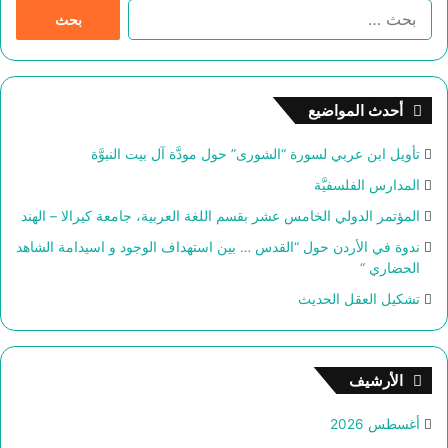
ا
ل
ب
ح
ث
أحدث المواضيع
ع
ن
تأويل ابن عربي لسورة “الشورى” حول مودَّة آل بيت النبوَّة
:
المدارس الفلسفيَّة
المؤتمر الدولي الخامس عشر بقسم اللغة العربية، جامعة كيرالا – الهند
ندوة في الأردن حول “القدس … بين استهداف الوجود و اسيدامة الشاهد
الحضاري “
تشكيل العقل الحديث
الأرشيف
أغسطس 2026