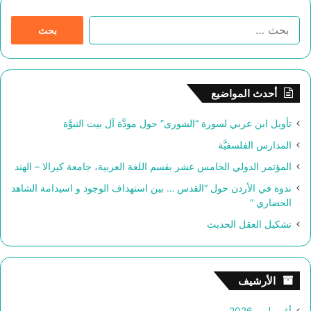
ا
ل
ب
ح
ث
أحدث المواضيع
ع
ن
تأويل ابن عربي لسورة “الشورى” حول مودَّة آل بيت النبوَّة
:
المدارس الفلسفيَّة
المؤتمر الدولي الخامس عشر بقسم اللغة العربية، جامعة كيرالا – الهند
ندوة في الأردن حول “القدس … بين استهداف الوجود و اسيدامة الشاهد
الحضاري “
تشكيل العقل الحديث
الأرشيف
أغسطس 2026