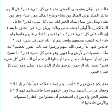
فالله هو الولي وهو يحي الموتى وهو على كل شيء قدير* قل اللهم
مالك الملك تؤتي الملك من تشاء وتنزع الملك ممن تشاء وتعز من
تشاء وتذل من تشاء بيدك الخير انك على كل شيء قدير* جاعل
الملائكة رسلاً أولي أجنحة مثنى وثلاث ورباع يزيد في الخلق ما يشاء
إن الله على كل شيء قدير* مشوا فيه وإذا اظلم عليهم قاموا ولو
شاء الله لذهب بسمعهم وإبصارهم إن الله على كل شيء قدير*
خالدين فيها أبداً رضي الله عنهم ورضوا عنه ذلك الفوز العظيم* لله
ملك السموات والأرض وما فيهن وهو على كل شيء قدير* ما ننسخ
من آية أو نُنسها نأتِ بخير منها أو مثلها الم تعلم أن الله على كل شيء
قدير* بسم الله الرحمن الرحيم تبارك الذي بيده الملك وهو على كل
شيء قدير.
صُمٌ بكمٌ عميٌ فهم لا * أفحسبتم إنما خلقناكم عبثاً وإنكم إلينا لا *
وجعلنا من بين أيديهم سدا ومن خلفهم سدا فاغشيناهم فهم لا * يا
معشر الجن والإنس إن استطعتم أن تنفذوا من أقطار السموات
والأرض فانفذوا لا.