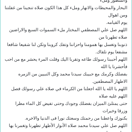
والسطور وملء
البحار والمحيطات والانهار وملء كل هذا الكون صلاه تنجينا من غفلتنا
ومن اهوال
يوم القيامه.
اللهم صل علي المصطفي المختار ملء السموات السبع والاراضين
صلاه تطهرنا من
ذنوبنا وتغسل بها همومنا واحزاننا وتفك كروبنا وتكن لنا شفيعا شافعا
مشفعا يوم نلقاك.
اللهم أحببنا رسولك طاعه وتقربا اليك وقلت المرء يحشر مع من احب
فأحشرنا يا الله
بفضلك وكرمك مع حبيبك سيدنا محمد وكل النبيين من الزمره
الاطهار المصطفين.
اللهم يا الله يا الله اجعلنا من الكرماء في صلاه علي رسولك فصل
اللهم عليه صلاه
حتى يمتلئ الميزان بفضلك وجودك وحتى تفيض كل الماء مطرا
وزرقا وخيرات
بكنوزك واعطنا من رحمتك وسعتك نورا فى الدنيا والاخره.
اللهم صل علي سيدنا محمد صلاه الأنوار الأطهار تطهرنا وتغمرنا بها