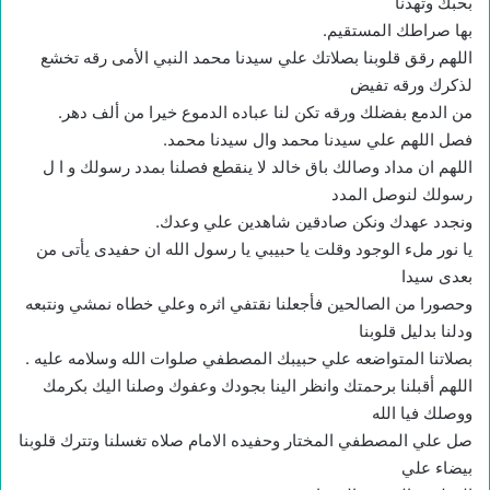
بحبك وتهدنا
بها صراطك المستقيم.
اللهم رقق قلوبنا بصلاتك علي سيدنا محمد النبي الأمى رقه تخشع
لذكرك ورقه تفيض
من الدمع بفضلك ورقه تكن لنا عباده الدموع خيرا من ألف دهر.
فصل اللهم علي سيدنا محمد وال سيدنا محمد.
اللهم ان مداد وصالك باق خالد لا ينقطع فصلنا بمدد رسولك و ا ل
رسولك لنوصل المدد
ونجدد عهدك ونكن صادقين شاهدين علي وعدك.
يا نور ملء الوجود وقلت يا حبيبي يا رسول الله ان حفيدى يأتى من
بعدى سيدا
وحصورا من الصالحين فأجعلنا نقتفي اثره وعلي خطاه نمشي ونتبعه
ودلنا بدليل قلوبنا
بصلاتنا المتواضعه علي حبيبك المصطفي صلوات الله وسلامه عليه .
اللهم أقبلنا برحمتك وانظر الينا بجودك وعفوك وصلنا اليك بكرمك
ووصلك فيا الله
صل علي المصطفي المختار وحفيده الامام صلاه تغسلنا وتترك قلوبنا
بيضاء علي