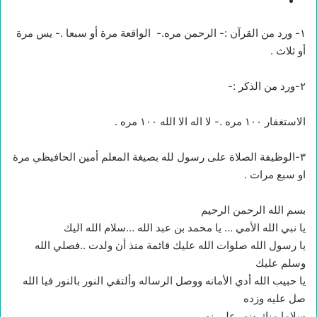
١- ورد من القرآن :- الرحمن مره.- الواقعة مرة أو سبعا .- يس مرة
أو ثلاث .
٢-ورد من الذكر :-
الاستغفار ١٠٠ مره .- لا اله الا الله ١٠٠ مره .
٣-الوظيفة الصلاة على رسول لله بصيغة المعلم أمين الحافيظي مرة
او سبع مرات .
بسم الله الرحمن الرحيم
يا نبي الله الأمي … يا محمد بن عبد الله …سلام الله اليك
يا رسول الله صلوات الله عليك قائمة منذ أن ولدت ..فصلي الله
وسلم عليك
يا حبيب الله أدي الأمانه ووصل الرساله وألتقي النور بالنور فيا الله
صل عليه وزده
سلاما منك ونور علي نور.