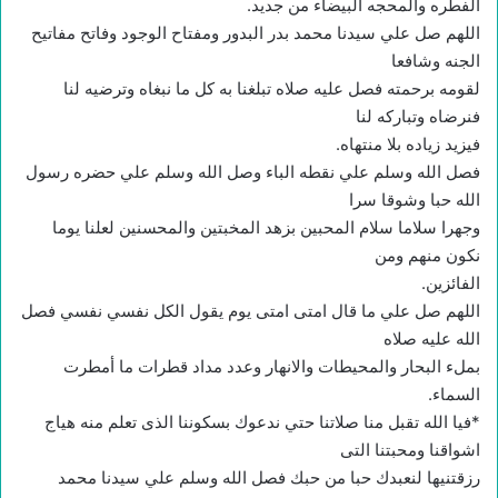
الفطره والمحجه البيضاء من جديد.
اللهم صل علي سيدنا محمد بدر البدور ومفتاح الوجود وفاتح مفاتيح
الجنه وشافعا
لقومه برحمته فصل عليه صلاه تبلغنا به كل ما نبغاه وترضيه لنا
فنرضاه وتباركه لنا
فيزيد زياده بلا منتهاه.
فصل الله وسلم علي نقطه الباء وصل الله وسلم علي حضره رسول
الله حبا وشوقا سرا
وجهرا سلاما سلام المحبين بزهد المخبتين والمحسنين لعلنا يوما
نكون منهم ومن
الفائزين.
اللهم صل علي ما قال امتى امتى يوم يقول الكل نفسي نفسي فصل
الله عليه صلاه
بملء البحار والمحيطات والانهار وعدد مداد قطرات ما أمطرت
السماء.
*فيا الله تقبل منا صلاتنا حتي ندعوك بسكوننا الذى تعلم منه هياج
اشواقنا ومحبتنا التى
رزقتنيها لنعبدك حبا من حبك فصل الله وسلم علي سيدنا محمد